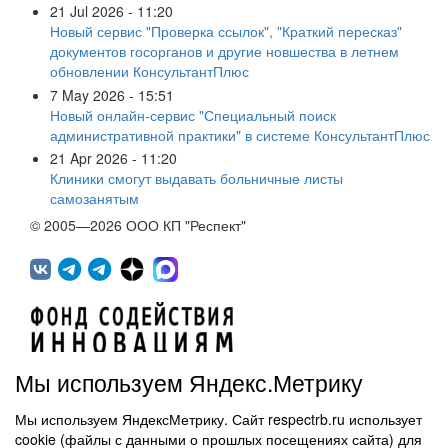
21 Jul 2026 - 11:20
Новый сервис "Проверка ссылок", "Краткий пересказ"
документов госорганов и другие новшества в летнем
обновлении КонсультантПлюс
7 May 2026 - 15:51
Новый онлайн-сервис "Специальный поиск
административной практики" в системе КонсультантПлюс
21 Apr 2026 - 11:20
Клиники смогут выдавать больничные листы
самозанятым
© 2005—2026 ООО КП "Респект"
Мы используем Яндекс.Метрику
Мы используем ЯндексМетрику. Сайт respectrb.ru использует
450071, г.Уфа, ул. 50 лет СССР, д.48 корп.1, офис 307
cookie (файлы с данными о прошлых посещениях сайта) для
(347) 291 20 70