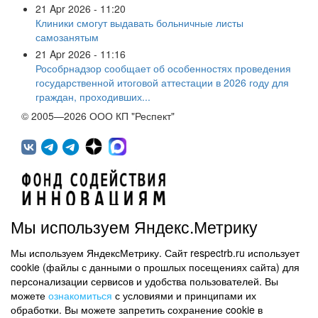
21 Apr 2026 - 11:20
Клиники смогут выдавать больничные листы
самозанятым
21 Apr 2026 - 11:16
Рособрнадзор сообщает об особенностях проведения
государственной итоговой аттестации в 2026 году для
граждан, проходивших...
© 2005—2026 ООО КП "Респект"
Мы используем Яндекс.Метрику
Мы используем ЯндексМетрику. Сайт respectrb.ru использует
450071, г.Уфа, ул. 50 лет СССР, д.48 корп.1, офис 307
cookie (файлы с данными о прошлых посещениях сайта) для
(347) 291 20 70
персонализации сервисов и удобства пользователей. Вы
Контактная информация
можете
ознакомиться
с условиями и принципами их
обработки. Вы можете запретить сохранение cookie в
Карта сайта