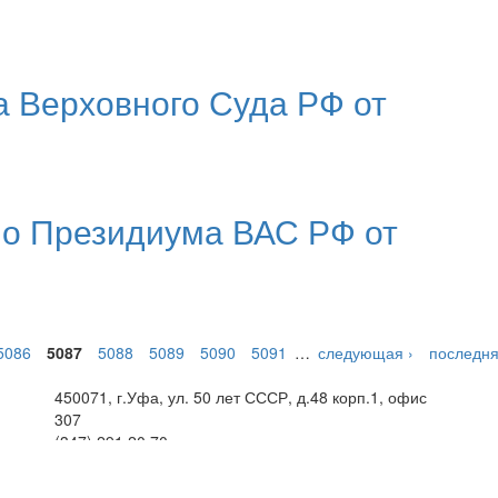
 Верховного Суда РФ от
о Президиума ВАС РФ от
5086
5087
5088
5089
5090
5091
…
следующая ›
последня
450071, г.Уфа, ул. 50 лет СССР, д.48 корп.1, офис
307
(347) 291 20 70
Контактная информация