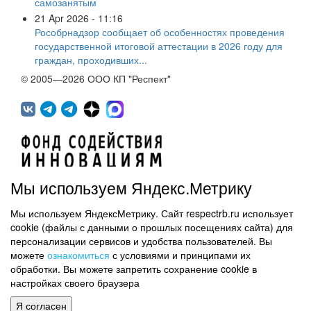
самозанятым
21 Apr 2026 - 11:16
Рособрнадзор сообщает об особенностях проведения
государственной итоговой аттестации в 2026 году для
граждан, проходивших...
© 2005—2026 ООО КП "Респект"
Мы используем Яндекс.Метрику
Мы используем ЯндексМетрику. Сайт respectrb.ru использует
450071, г.Уфа, ул. 50 лет СССР, д.48 корп.1, офис 307
cookie (файлы с данными о прошлых посещениях сайта) для
(347) 291 20 70
персонализации сервисов и удобства пользователей. Вы
Контактная информация
можете
ознакомиться
с условиями и принципами их
обработки. Вы можете запретить сохранение cookie в
Карта сайта
настройках своего браузера
Политика обработки персональных данных
Я согласен