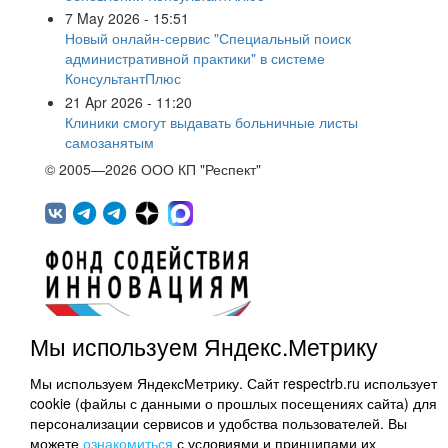
7 May 2026 - 15:51
Новый онлайн-сервис "Специальный поиск
административной практики" в системе
КонсультантПлюс
21 Apr 2026 - 11:20
Клиники смогут выдавать больничные листы
самозанятым
© 2005—2026 ООО КП "Респект"
Мы используем Яндекс.Метрику
450071, г.Уфа, ул. 50 лет СССР, д.48 корп.1, офис
Мы используем ЯндексМетрику. Сайт respectrb.ru использует
307
cookie (файлы с данными о прошлых посещениях сайта) для
(347) 291 20 70
персонализации сервисов и удобства пользователей. Вы
Контактная информация
можете
ознакомиться
с условиями и принципами их