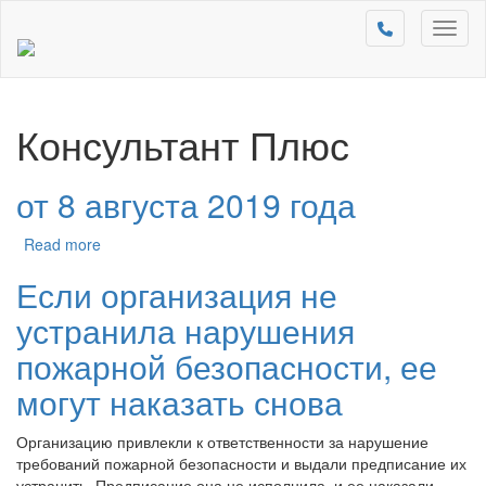
Toggl
naviga
Консультант Плюс
от 8 августа 2019 года
Read more
Если организация не
устранила нарушения
пожарной безопасности, ее
могут наказать снова
Организацию привлекли к ответственности за нарушение
требований пожарной безопасности и выдали предписание их
устранить. Предписание она не исполнила, и ее наказали