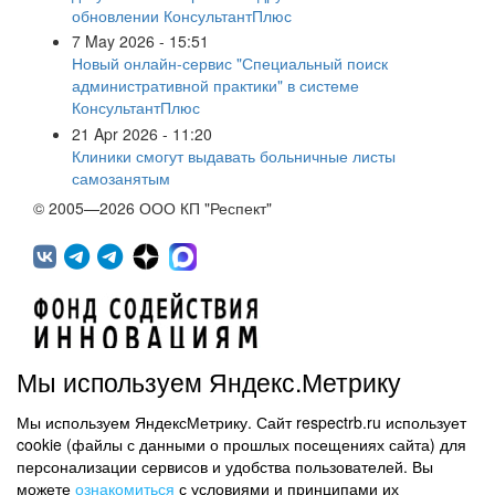
обновлении КонсультантПлюс
7 May 2026 - 15:51
Новый онлайн-сервис "Специальный поиск
административной практики" в системе
КонсультантПлюс
21 Apr 2026 - 11:20
Клиники смогут выдавать больничные листы
самозанятым
© 2005—2026 ООО КП "Респект"
Мы используем Яндекс.Метрику
Мы используем ЯндексМетрику. Сайт respectrb.ru использует
450071, г.Уфа, ул. 50 лет СССР, д.48 корп.1, офис 307
cookie (файлы с данными о прошлых посещениях сайта) для
(347) 291 20 70
персонализации сервисов и удобства пользователей. Вы
Контактная информация
можете
ознакомиться
с условиями и принципами их