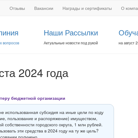
Отзывы
Вакансии
Награды и сертификаты
О комп
линия
Наши Рассылки
Обуч
х вопросов
Актуальные новости под рукой
на август 
уста 2024 года
лтеру бюджетной организации
 не использованная субсидия на иные цели по коду
ие, пользование и распоряжение) имуществом,
 собственности городского округа, 1 млн рублей.
зовать эти средства в 2024 году на ту же цель?
асовании получено.