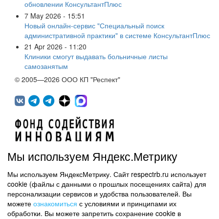
обновлении КонсультантПлюс
7 May 2026 - 15:51
Новый онлайн-сервис "Специальный поиск
административной практики" в системе КонсультантПлюс
21 Apr 2026 - 11:20
Клиники смогут выдавать больничные листы
самозанятым
© 2005—2026 ООО КП "Респект"
Мы используем Яндекс.Метрику
Мы используем ЯндексМетрику. Сайт respectrb.ru использует
450071, г.Уфа, ул. 50 лет СССР, д.48 корп.1, офис 307
cookie (файлы с данными о прошлых посещениях сайта) для
(347) 291 20 70
персонализации сервисов и удобства пользователей. Вы
Контактная информация
можете
ознакомиться
с условиями и принципами их
обработки. Вы можете запретить сохранение cookie в
Карта сайта