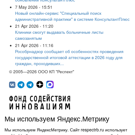
7 May 2026 - 15:51
Новый онлайн-сервис "Специальный поиск
административной практики" в системе КонсультантПлюс
21 Apr 2026 - 11:20
Клиники смогут выдавать больничные листы
самозанятым
21 Apr 2026 - 11:16
Рособрнадзор сообщает об особенностях проведения
государственной итоговой аттестации в 2026 году для
граждан, проходивших...
© 2005—2026 ООО КП "Респект"
Мы используем Яндекс.Метрику
Мы используем ЯндексМетрику. Сайт respectrb.ru использует
450071, г.Уфа, ул. 50 лет СССР, д.48 корп.1, офис 307