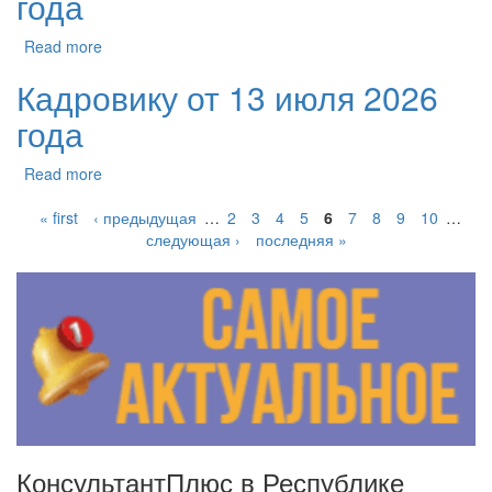
года
Read more
Кадровику от 13 июля 2026
года
Read more
« first
‹ предыдущая
…
2
3
4
5
6
7
8
9
10
…
следующая ›
последняя »
КонсультантПлюс в Республике