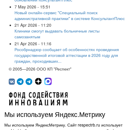
7 May 2026 - 15:51
Новый онлайн-сервис "Специальный поиск
административной практики" в системе КонсультантПлюс
21 Apr 2026 - 11:20
Клиники смогут выдавать больничные листы
самозанятым
21 Apr 2026 - 11:16
Рособрнадзор сообщает об особенностях проведения
государственной итоговой аттестации в 2026 году для
граждан, проходивших...
© 2005—2026 ООО КП "Респект"
Мы используем Яндекс.Метрику
Мы используем ЯндексМетрику. Сайт respectrb.ru использует
450071, г.Уфа, ул. 50 лет СССР, д.48 корп.1, офис 307