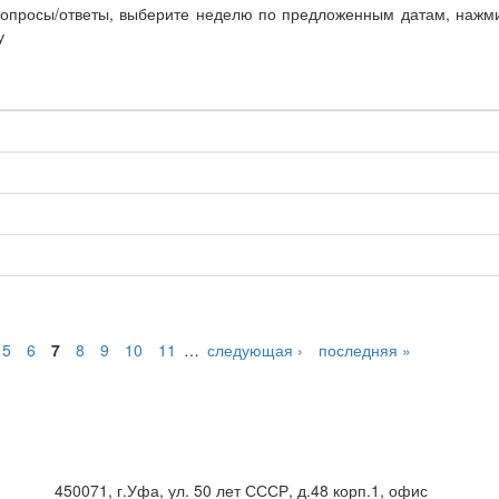
вопросы/ответы, выберите неделю по предложенным датам, нажм
у
5
6
7
8
9
10
11
…
следующая ›
последняя »
450071, г.Уфа, ул. 50 лет СССР, д.48 корп.1, офис