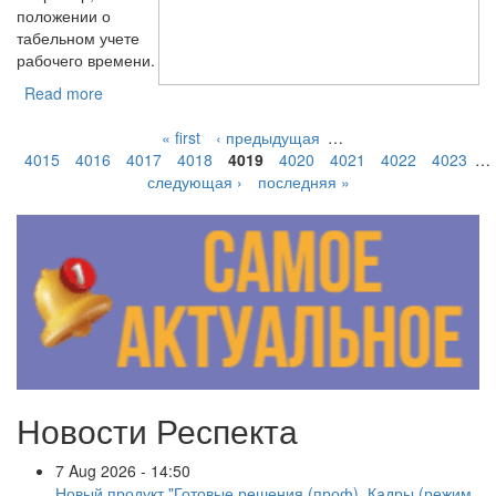
положении о
табельном учете
рабочего времени.
Read more
« first
‹ предыдущая
…
4015
4016
4017
4018
4019
4020
4021
4022
4023
…
следующая ›
последняя »
Новости Респекта
7 Aug 2026 - 14:50
Новый продукт "Готовые решения (проф). Кадры (режим