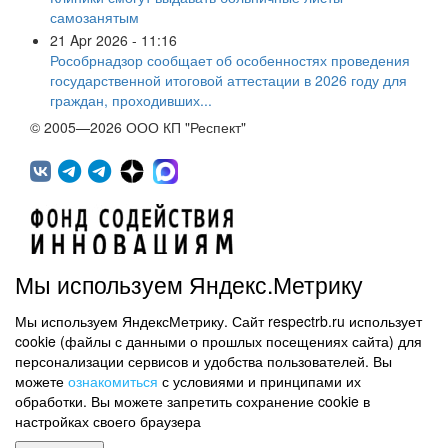
самозанятым
21 Apr 2026 - 11:16
Рособрнадзор сообщает об особенностях проведения
государственной итоговой аттестации в 2026 году для
граждан, проходивших...
© 2005—2026 ООО КП "Респект"
Мы используем Яндекс.Метрику
Мы используем ЯндексМетрику. Сайт respectrb.ru использует
450071, г.Уфа, ул. 50 лет СССР, д.48 корп.1, офис 307
cookie (файлы с данными о прошлых посещениях сайта) для
(347) 291 20 70
персонализации сервисов и удобства пользователей. Вы
Контактная информация
можете
ознакомиться
с условиями и принципами их
обработки. Вы можете запретить сохранение cookie в
Карта сайта
настройках своего браузера
Политика обработки персональных данных