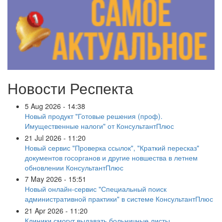
Новости Респекта
5 Aug 2026 - 14:38
Новый продукт "Готовые решения (проф).
Имущественные налоги" от КонсультантПлюс
21 Jul 2026 - 11:20
Новый сервис "Проверка ссылок", "Краткий пересказ"
документов госорганов и другие новшества в летнем
обновлении КонсультантПлюс
7 May 2026 - 15:51
Новый онлайн-сервис "Специальный поиск
административной практики" в системе КонсультантПлюс
21 Apr 2026 - 11:20
Клиники смогут выдавать больничные листы