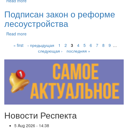
Read more
Подписан закон о реформе
лесоустройства
Read more
« first
‹ предыдущая
1
2
3
4
5
6
7
8
9
…
следующая ›
последняя »
Новости Респекта
5 Aug 2026 - 14:38