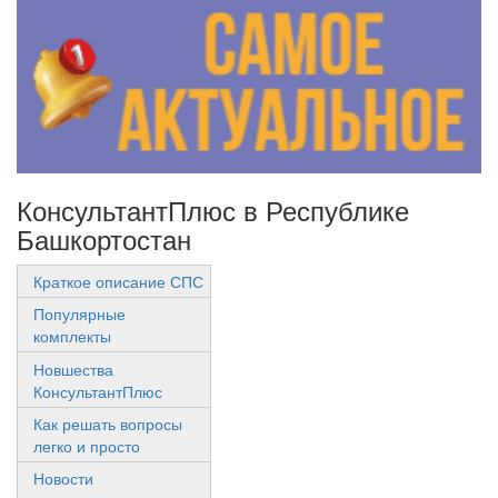
КонсультантПлюс в Республике
Башкортостан
Краткое описание СПС
Популярные
комплекты
Новшества
КонсультантПлюс
Как решать вопросы
легко и просто
Новости