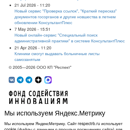
21 Jul 2026 - 11:20
Новый сервис "Проверка ссылок", "Краткий пересказ"
документов госорганов и другие новшества в летнем
обновлении КонсультантПлюс
7 May 2026 - 15:51
Новый онлайн-сервис "Специальный поиск
административной практики" в системе КонсультантПлюс
21 Apr 2026 - 11:20
Клиники смогут выдавать больничные листы
самозанятым
© 2005—2026 ООО КП "Респект"
Мы используем Яндекс.Метрику
Мы используем ЯндексМетрику. Сайт respectrb.ru использует
450071, г.Уфа, ул. 50 лет СССР, д.48 корп.1, офис 307
cookie (файлы с данными о прошлых посещениях сайта) для
(347) 291 20 70