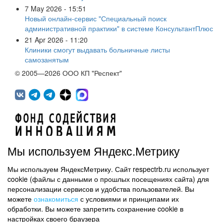
7 May 2026 - 15:51
Новый онлайн-сервис "Специальный поиск
административной практики" в системе КонсультантПлюс
21 Apr 2026 - 11:20
Клиники смогут выдавать больничные листы
самозанятым
© 2005—2026 ООО КП "Респект"
Мы используем Яндекс.Метрику
Мы используем ЯндексМетрику. Сайт respectrb.ru использует
450071, г.Уфа, ул. 50 лет СССР, д.48 корп.1, офис 307
cookie (файлы с данными о прошлых посещениях сайта) для
(347) 291 20 70
персонализации сервисов и удобства пользователей. Вы
Контактная информация
можете
ознакомиться
с условиями и принципами их
обработки. Вы можете запретить сохранение cookie в
Карта сайта
настройках своего браузера