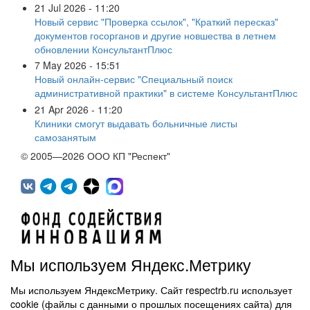
21 Jul 2026 - 11:20
Новый сервис "Проверка ссылок", "Краткий пересказ"
документов госорганов и другие новшества в летнем
обновлении КонсультантПлюс
7 May 2026 - 15:51
Новый онлайн-сервис "Специальный поиск
административной практики" в системе КонсультантПлюс
21 Apr 2026 - 11:20
Клиники смогут выдавать больничные листы
самозанятым
© 2005—2026 ООО КП "Респект"
Мы используем Яндекс.Метрику
Мы используем ЯндексМетрику. Сайт respectrb.ru использует
450071, г.Уфа, ул. 50 лет СССР, д.48 корп.1, офис 307
cookie (файлы с данными о прошлых посещениях сайта) для
(347) 291 20 70