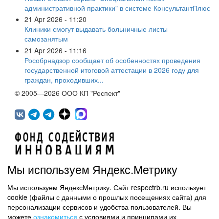
административной практики" в системе КонсультантПлюс
21 Apr 2026 - 11:20
Клиники смогут выдавать больничные листы
самозанятым
21 Apr 2026 - 11:16
Рособрнадзор сообщает об особенностях проведения
государственной итоговой аттестации в 2026 году для
граждан, проходивших...
© 2005—2026 ООО КП "Респект"
Мы используем Яндекс.Метрику
Мы используем ЯндексМетрику. Сайт respectrb.ru использует
450071, г.Уфа, ул. 50 лет СССР, д.48 корп.1, офис 307
cookie (файлы с данными о прошлых посещениях сайта) для
(347) 291 20 70
персонализации сервисов и удобства пользователей. Вы
Контактная информация
можете
ознакомиться
с условиями и принципами их