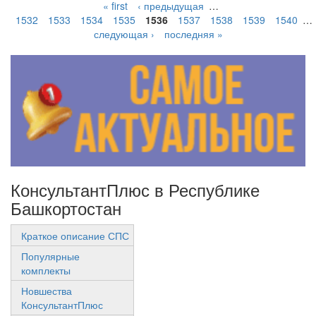
« first
‹ предыдущая
…
1532
1533
1534
1535
1536
1537
1538
1539
1540
…
следующая ›
последняя »
КонсультантПлюс в Республике
Башкортостан
Краткое описание СПС
Популярные
комплекты
Новшества
КонсультантПлюс