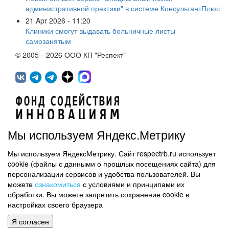
административной практики" в системе КонсультантПлюс
21 Apr 2026 - 11:20
Клиники смогут выдавать больничные листы
самозанятым
© 2005—2026 ООО КП "Респект"
Мы используем Яндекс.Метрику
Мы используем ЯндексМетрику. Сайт respectrb.ru использует
450071, г.Уфа, ул. 50 лет СССР, д.48 корп.1, офис 307
cookie (файлы с данными о прошлых посещениях сайта) для
(347) 291 20 70
персонализации сервисов и удобства пользователей. Вы
Контактная информация
можете
ознакомиться
с условиями и принципами их
обработки. Вы можете запретить сохранение cookie в
Карта сайта
настройках своего браузера
Политика обработки персональных данных
Я согласен
Информация на сайте не является публичной офертой