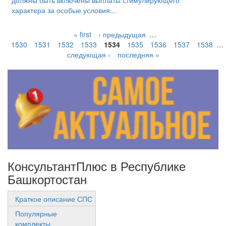
должны быть включены выплаты стимулирующего
характера за особые условия...
« first
‹ предыдущая
…
1530
1531
1532
1533
1534
1535
1536
1537
1538
…
следующая ›
последняя »
КонсультантПлюс в Республике
Башкортостан
Краткое описание СПС
Популярные
комплекты