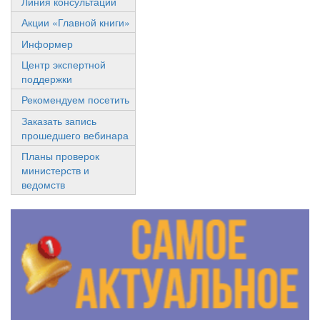
Линия консультаций
Акции «Главной книги»
Информер
Центр экспертной
поддержки
Рекомендуем посетить
Заказать запись
прошедшего вебинара
Планы проверок
министерств и
ведомств