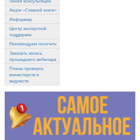
Линия консультаций
Акции «Главной книги»
Информер
Центр экспертной
поддержки
Рекомендуем посетить
Заказать запись
прошедшего вебинара
Планы проверок
министерств и
ведомств