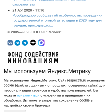
самозанятым
21 Apr 2026 - 11:16
Рособрнадзор сообщает об особенностях проведения
государственной итоговой аттестации в 2026 году для
граждан, проходивших...
© 2005—2026 ООО КП "Респект"
Мы используем Яндекс.Метрику
Мы используем ЯндексМетрику. Сайт respectrb.ru использует
450071, г.Уфа, ул. 50 лет СССР, д.48 корп.1, офис 307
cookie (файлы с данными о прошлых посещениях сайта) для
(347) 291 20 70
персонализации сервисов и удобства пользователей. Вы
Контактная информация
можете
ознакомиться
с условиями и принципами их
обработки. Вы можете запретить сохранение cookie в
Карта сайта
настройках своего браузера
Политика обработки персональных данных