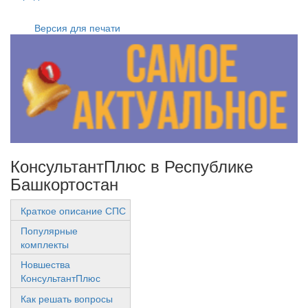
Версия для печати
КонсультантПлюс в Республике
Башкортостан
Краткое описание СПС
Популярные
комплекты
Новшества
КонсультантПлюс
Как решать вопросы