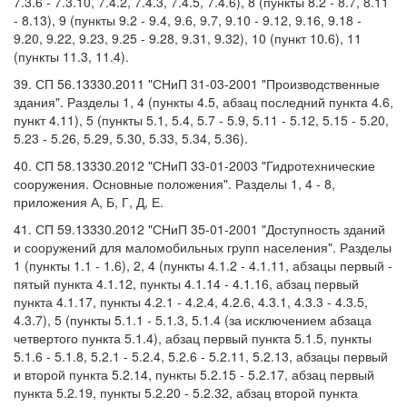
7.3.6 - 7.3.10, 7.4.2, 7.4.3, 7.4.5, 7.4.6), 8 (пункты 8.2 - 8.7, 8.11
- 8.13), 9 (пункты 9.2 - 9.4, 9.6, 9.7, 9.10 - 9.12, 9.16, 9.18 -
9.20, 9.22, 9.23, 9.25 - 9.28, 9.31, 9.32), 10 (пункт 10.6), 11
(пункты 11.3, 11.4).
39. СП 56.13330.2011 "СНиП 31-03-2001 "Производственные
здания". Разделы 1, 4 (пункты 4.5, абзац последний пункта 4.6,
пункт 4.11), 5 (пункты 5.1, 5.4, 5.7 - 5.9, 5.11 - 5.12, 5.15 - 5.20,
5.23 - 5.26, 5.29, 5.30, 5.33, 5.34, 5.36).
40. СП 58.13330.2012 "СНиП 33-01-2003 "Гидротехнические
сооружения. Основные положения". Разделы 1, 4 - 8,
приложения А, Б, Г, Д, Е.
41. СП 59.13330.2012 "СНиП 35-01-2001 "Доступность зданий
и сооружений для маломобильных групп населения". Разделы
1 (пункты 1.1 - 1.6), 2, 4 (пункты 4.1.2 - 4.1.11, абзацы первый -
пятый пункта 4.1.12, пункты 4.1.14 - 4.1.16, абзац первый
пункта 4.1.17, пункты 4.2.1 - 4.2.4, 4.2.6, 4.3.1, 4.3.3 - 4.3.5,
4.3.7), 5 (пункты 5.1.1 - 5.1.3, 5.1.4 (за исключением абзаца
четвертого пункта 5.1.4), абзац первый пункта 5.1.5, пункты
5.1.6 - 5.1.8, 5.2.1 - 5.2.4, 5.2.6 - 5.2.11, 5.2.13, абзацы первый
и второй пункта 5.2.14, пункты 5.2.15 - 5.2.17, абзац первый
пункта 5.2.19, пункты 5.2.20 - 5.2.32, абзац второй пункта