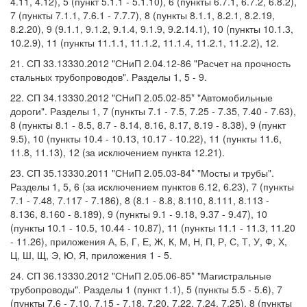
4.11, 4.12), 5 (пункт 5.1.1 - 5.1.10), 6 (пункты 6.7.1, 6.7.2, 6.8.2),
7 (пункты 7.1.1, 7.6.1 - 7.7.7), 8 (пункты 8.1.1, 8.2.1, 8.2.19,
8.2.20), 9 (9.1.1, 9.1.2, 9.1.4, 9.1.9, 9.2.14.1), 10 (пункты 10.1.3,
10.2.9), 11 (пункты 11.1.1, 11.1.2, 11.1.4, 11.2.1, 11.2.2), 12.
21. СП 33.13330.2012 "СНиП 2.04.12-86 "Расчет на прочность
стальных трубопроводов". Разделы 1, 5 - 9.
22. СП 34.13330.2012 "СНиП 2.05.02-85* "Автомобильные
дороги". Разделы 1, 7 (пункты 7.1 - 7.5, 7.25 - 7.35, 7.40 - 7.63),
8 (пункты 8.1 - 8.5, 8.7 - 8.14, 8.16, 8.17, 8.19 - 8.38), 9 (пункт
9.5), 10 (пункты 10.4 - 10.13, 10.17 - 10.22), 11 (пункты 11.6,
11.8, 11.13), 12 (за исключением пункта 12.21).
23. СП 35.13330.2011 "СНиП 2.05.03-84* "Мосты и трубы".
Разделы 1, 5, 6 (за исключением пунктов 6.12, 6.23), 7 (пункты
7.1 - 7.48, 7.117 - 7.186), 8 (8.1 - 8.8, 8.110, 8.111, 8.113 -
8.136, 8.160 - 8.189), 9 (пункты 9.1 - 9.18, 9.37 - 9.47), 10
(пункты 10.1 - 10.5, 10.44 - 10.87), 11 (пункты 11.1 - 11.3, 11.20
- 11.26), приложения А, Б, Г, Е, Ж, К, М, Н, П, Р, С, Т, У, Ф, Х,
Ц, Ш, Щ, Э, Ю, Я, приложения 1 - 5.
24. СП 36.13330.2012 "СНиП 2.05.06-85* "Магистральные
трубопроводы". Разделы 1 (пункт 1.1), 5 (пункты 5.5 - 5.6), 7
(пункты 7.6 - 7.10, 7.15 - 7.18, 7.20, 7.22, 7.24, 7.25), 8 (пункты