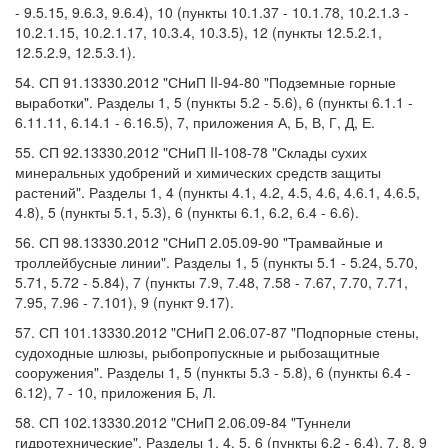
- 9.5.15, 9.6.3, 9.6.4), 10 (пункты 10.1.37 - 10.1.78, 10.2.1.3 -
10.2.1.15, 10.2.1.17, 10.3.4, 10.3.5), 12 (пункты 12.5.2.1,
12.5.2.9, 12.5.3.1).
54. СП 91.13330.2012 "СНиП II-94-80 "Подземные горные
выработки". Разделы 1, 5 (пункты 5.2 - 5.6), 6 (пункты 6.1.1 -
6.11.11, 6.14.1 - 6.16.5), 7, приложения А, Б, В, Г, Д, Е.
55. СП 92.13330.2012 "СНиП II-108-78 "Склады сухих
минеральных удобрений и химических средств защиты
растений". Разделы 1, 4 (пункты 4.1, 4.2, 4.5, 4.6, 4.6.1, 4.6.5,
4.8), 5 (пункты 5.1, 5.3), 6 (пункты 6.1, 6.2, 6.4 - 6.6).
56. СП 98.13330.2012 "СНиП 2.05.09-90 "Трамвайные и
троллейбусные линии". Разделы 1, 5 (пункты 5.1 - 5.24, 5.70,
5.71, 5.72 - 5.84), 7 (пункты 7.9, 7.48, 7.58 - 7.67, 7.70, 7.71,
7.95, 7.96 - 7.101), 9 (пункт 9.17).
57. СП 101.13330.2012 "СНиП 2.06.07-87 "Подпорные стены,
судоходные шлюзы, рыбопропускные и рыбозащитные
сооружения". Разделы 1, 5 (пункты 5.3 - 5.8), 6 (пункты 6.4 -
6.12), 7 - 10, приложения Б, Л.
58. СП 102.13330.2012 "СНиП 2.06.09-84 "Туннели
гидротехнические". Разделы 1, 4, 5, 6 (пункты 6.2 - 6.4), 7, 8, 9