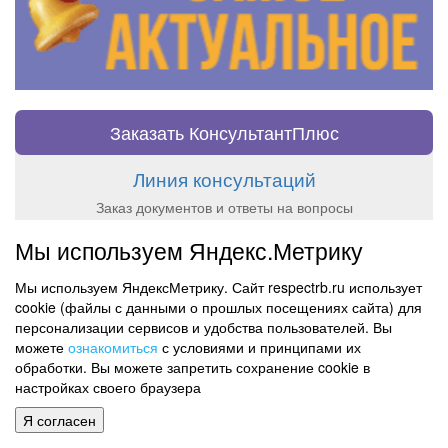
Заказать КонсультантПлюс
Линия консультаций
Заказ документов и ответы на вопросы
Мы используем Яндекс.Метрику
Новости Респекта
Мы используем ЯндексМетрику. Сайт respectrb.ru использует
7 Aug 2026 - 14:50
cookie (файлы с данными о прошлых посещениях сайта) для
Новый продукт "Готовые решения (проф). Кадры (режим
персонализации сервисов и удобства пользователей. Вы
работы и командировки)" от КонсультантПлюс
можете
ознакомиться
с условиями и принципами их
5 Aug 2026 - 14:38
обработки. Вы можете запретить сохранение cookie в
Новый продукт "Готовые решения (проф).
настройках своего браузера
Имущественные налоги" от КонсультантПлюс
Я согласен
21 Jul 2026 - 11:20
Новый сервис "Проверка ссылок", "Краткий пересказ"