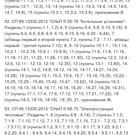
(пункты 11.1.5, 11.2.1 - 11.2.6, 11.3.2, 11.3.5, 11.3.8, 11.3.9), 12
(пункты 12.1 - 12.3), 13, 14 (пункты 14.1, 14.3, 14.4, 14.5, 14.6,
14.7, 14.9), 15 (пункты 15.3.1, 15.3.2, 15.3.6), приложение В.
52. СП 89.13330.2012 "СНиП II-35-76 "Котельные установки".
Разделы 1 (пункты 1.1, 1.2) 4, 5 (пункты 5.4, 5.8, 5.13, 5.18), 6
(пункты 6.4, 6.6, 6.8, 6.9, 6.10, 6.15, 6.16, 6.20 - 6.44), 7
(абзацы первый и второй пункта 7.2, пункты 7.3 - 7.11, абзацы
первый - третий пункта 7.12), 8, 9, 10 (пункты 10.1.1 - 10.1.14,
10.2.1 - 10.2.18, 10.6.1 - 10.6.9), 11 (пункты 11.6, 11.8, 11.16,
11.18, 11.21, 11.22, 11.26, 11.29, 11.30), 12 (пункты 12.2, 12.4 -
12.6, 12.11 - 12.13, 12.16 - 12.35), 13 (пункты 13.1 - 13.80), 14
(пункты 14.1, 14.2, 14.8, 14.12, 14.16, 14.17, 14.21, 14.24,
14.28), 15 (пункты 15.1, 15.3, 15.4, 15.7 - 15.16, 15.20, 15.22 -
15.25, 15.29 - 15.40, 15.42, 15.47 - 15.62), 16 (пункты 16.3 -
16.10, 16.13, 16.14, 16.17, 16.18, 16.20 - 16.27, 16.29, 16.31),
17 (пункты 17.1, 17.4, 17.6, 17.12, 17.13, 17.21, 17.22), 18
(пункты 18.3, 18.16, 18.18), 19, 20, 21, приложение Ж.
53. СП 90.13330.2012 "СНиП II-58-75 "Электростанции
тепловые". Разделы 1, 6 (пункты 6.8 - 6.14), 7 (пункты 7.1.5,
7.1.8 - 7.1.10, 7.1.12, 7.1.13, 7.1.15, 7.1.16, 7.2.1 - 7.2.12, 7.3.1
- 7.3.11), 9 (пункты 9.1.2, 9.1.7, 9.1.15 - 9.1.17, 9.1.23, 9.2.1 -
9.2.20, 9.4.1 - 9.4.9, 9.4.14, 9.4.15, 9.4.20, 9.5.4 - 9.5.11, 9.5.13