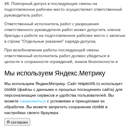
46. Повторный допуск в последующие смены на
подготовленное рабочее место осуществляет ответственный
руководитель работ.
Ответственный исполнитель работ с разрешения
ответственного руководителя работ может допустить членов
бригады к работе на подготовленное рабочее место с записью
в строке "Отдельные указания" наряда-допуска.
При возобновлении работы последующей смены
ответственный исполнитель работ должен убедиться в
целости и сохранности ограждений, знаков безопасности и
допустить членов бригады к работе.
Мы используем Яндекс.Метрику
Допуск к работе оформляется в экземпляре наряда-допуска,
находящегося у ответственного исполнителя работ.
Мы используем ЯндексМетрику. Сайт respectrb.ru использует
cookie (файлы с данными о прошлых посещениях сайта) для
47. После завершения работы ответственный исполнитель
персонализации сервисов и удобства пользователей. Вы
работ должен удалить бригаду с рабочего места, снять
можете
ознакомиться
с условиями и принципами их
установленные бригадой временные ограждения,
обработки. Вы можете запретить сохранение cookie в
восстановить постоянные ограждения, снять переносные
настройках своего браузера
плакаты безопасности, флажки, анкерные устройства,
проверить чистоту рабочего места, отсутствие инструмента,
Я согласен
оформить в наряде-допуске полное окончание работ своей