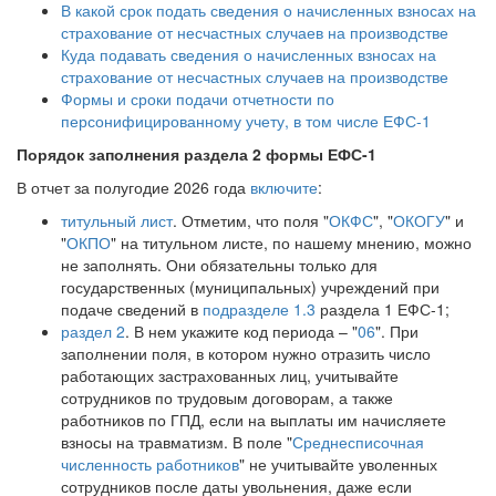
В какой срок подать сведения о начисленных взносах на
страхование от несчастных случаев на производстве
Куда подавать сведения о начисленных взносах на
страхование от несчастных случаев на производстве
Формы и сроки подачи отчетности по
персонифицированному учету, в том числе ЕФС-1
Порядок заполнения раздела 2 формы ЕФС-1
В отчет за полугодие 2026 года
включите
:
титульный лист
. Отметим, что поля "
ОКФС
", "
ОКОГУ
" и
"
ОКПО
" на титульном листе, по нашему мнению, можно
не заполнять. Они обязательны только для
государственных (муниципальных) учреждений при
подаче сведений в
подразделе 1.3
раздела 1 ЕФС-1;
раздел 2
. В нем укажите код периода – "
06
". При
заполнении поля, в котором нужно отразить число
работающих застрахованных лиц, учитывайте
сотрудников по трудовым договорам, а также
работников по ГПД, если на выплаты им начисляете
взносы на травматизм. В поле "
Среднесписочная
численность работников
" не учитывайте уволенных
сотрудников после даты увольнения, даже если