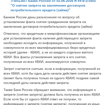
<Письмо> Банка России от 02.06.2026 N 44-8-2/3502
"О снятии запрета на заключение договоров
потребительского кредита (займа)"
Банком России даны разъяснения по вопросу об
установлении факта снятия гражданином запрета на
заключение договоров потребительского кредита (займа)
Отмечено, что кредитным и микрофинансовым организациям
для установления факта наличия действующего запрета
необходимо исходить из информации, полученной в
совокупности из всех квалифицированных бюро кредитных
историй (далее - КБКИ), а не из каждого отдельно взятого
КБКИ. Все факты установления запрета и его снятия,
полученные из всех КБКИ, анализируются совокупно.
Запрет считается снятым, если в информации, полученной из
всех КБКИ, хотя бы одна дата начала действия снятия запрета
(может быть получена только из одного КБКИ) позднее самой
последней даты начала действия запрета.
Также Банк России обращает внимание, что информация о
запрете (снятии запрета) должна быть получена из всех КБКИ.
Если хотя бы от одного КБКИ ответ не получен, то
информация о запрете (снятии запрета), полученная из иных