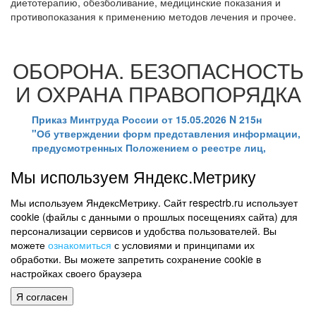
диетотерапию, обезболивание, медицинские показания и
противопоказания к применению методов лечения и прочее.
ОБОРОНА. БЕЗОПАСНОСТЬ
И ОХРАНА ПРАВОПОРЯДКА
Приказ Минтруда России от 15.05.2026 N 215н
"Об утверждении форм представления информации,
предусмотренных Положением о реестре лиц,
уволенных в связи с утратой доверия,
Мы используем Яндекс.Метрику
утвержденным Постановлением Правительства
Российской Федерации от 5 марта 2018 г. N 228"
Мы используем ЯндексМетрику. Сайт respectrb.ru использует
Зарегистрировано в Минюсте России 23.06.2026 N
cookie (файлы с данными о прошлых посещениях сайта) для
87154.
персонализации сервисов и удобства пользователей. Вы
С 1 июля 2026 года устанавливаются формы представления
можете
ознакомиться
с условиями и принципами их
информации, предусмотренные Положением о реестре лиц,
обработки. Вы можете запретить сохранение cookie в
уволенных в связи с утратой доверия
настройках своего браузера
Приказ издан в соответствии с Постановлением Правительства
Я согласен
РФ от 16.03.2026 N 272 "О внесении изменений в некоторые