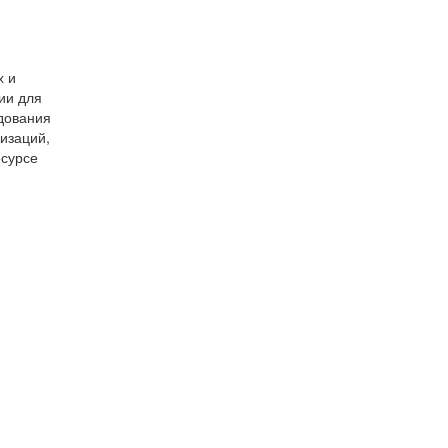
и
х и
ии для
одования
изаций,
есурсе