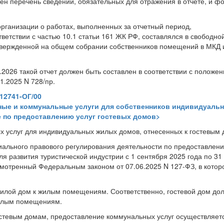
влен перечень сведений, обязательных для отражения в отчете, и ф
организации о работах, выполненных за отчетный период,
етствии с частью 10.1 статьи 161 ЖК РФ, составлялся в свободн
 утвержденной на общем собрании собственников помещений в МКД 
2026 такой отчет должен быть составлен в соответствии с положе
1.2025 N 728/пр.
12741-ОГ/00
ные и коммунальные услуги для собственников индивидуаль
 по предоставлению услуг гостевых домов>
х услуг для индивидуальных жилых домов, отнесенных к гостевым
иального правового регулирования деятельности по предоставлени
я развития туристической индустрии с 1 сентября 2025 года по 31
смотренный Федеральным законом от 07.06.2025 N 127-ФЗ, в котор
 жилой дом к жилым помещениям. Соответственно, гостевой дом до
жилым помещениям.
стевым домам, предоставление коммунальных услуг осуществляетс