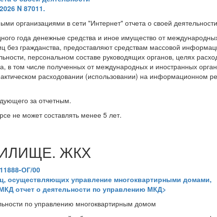
2026 N 87011.
ми организациями в сети "Интернет" отчета о своей деятельност
дного года денежные средства и иное имущество от международны
иц без гражданства, предоставляют средствам массовой информац
льности, персональном составе руководящих органов, целях расх
а, в том числе полученных от международных и иностранных орган
 фактическом расходовании (использовании) на информационном р
едующего за отчетным.
се не может составлять менее 5 лет.
ИЛИЩЕ. ЖКХ
11888-ОГ/00
иц, осуществляющих управление многоквартирными домами,
МКД отчет о деятельности по управлению МКД>
льности по управлению многоквартирным домом