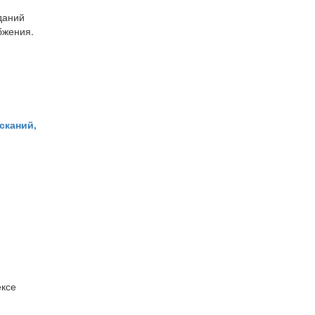
даний
бжения.
сканий,
,
ексе