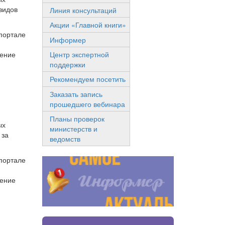
видов
Линия консультаций
Акции «Главной книги»
-портале
Информер
ление
Центр экспертной
поддержки
Рекомендуем посетить
Заказать запись
прошедшего вебинара
Планы проверок
ых
министерств и
 за
ведомств
-портале
ление