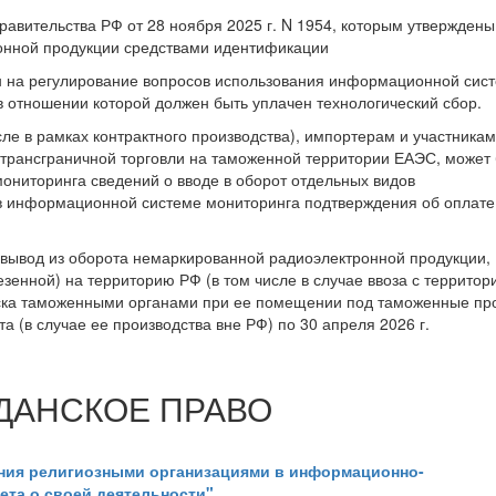
равительства РФ от 28 ноября 2025 г. N 1954, которым утверждены
онной продукции средствами идентификации
ен на регулирование вопросов использования информационной сис
в отношении которой должен быть уплачен технологический сбор.
е в рамках контрактного производства), импортерам и участникам
трансграничной торговли на таможенной территории ЕАЭС, может
ониторинга сведений о вводе в оборот отдельных видов
 в информационной системе мониторинга подтверждения об оплате
. вывод из оборота немаркированной радиоэлектронной продукции,
зенной) на территорию РФ (в том числе в случае ввоза с территор
уска таможенными органами при ее помещении под таможенные п
 (в случае ее производства вне РФ) по 30 апреля 2026 г.
ДАНСКОЕ ПРАВО
ения религиозными организациями в информационно-
ета о своей деятельности"