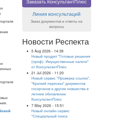
Заказать КонсультантПлюс
ых
Линия консультаций
ы
Заказ документов и ответы на
-портале
вопросы
ление
Новости Респекта
5 Aug 2026 - 14:38
Новый продукт "Готовые решения
(проф). Имущественные налоги"
ых
от КонсультантПлюс
венных
21 Jul 2026 - 11:20
Новый сервис "Проверка ссылок",
-портале
"Краткий пересказ" документов
госорганов и другие новшества в
летнем обновлении
овых
КонсультантПлюс
ния.
7 May 2026 - 15:51
Новый онлайн-сервис
йской
"Специальный поиск