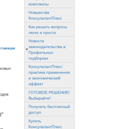
комплекты
Новшества
КонсультантПлюс
Как решать вопросы
легко и просто
Новости
законодательства в
стникам
Профильных
подборках
КонсультантПлюс:
еховых
практика применения
и экономический
эффект
ГОТОВОЕ РЕШЕНИЕ!
кодов
Выбирайте!
Получить бесплатный
доступ
)"
Купить
КонсультантПлюс
ых