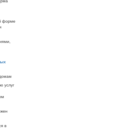
орма
ой форме
и
ниями,
ных
 домам
ю услуг
ом
лжен
я в