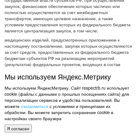
государственной власти субъектов РФ, при осуществлении
закупок, финансовое обеспечение которых частично или
полностью осуществляется за счет межбюджетных
трансфертов, имеющих целевое назначение, а также
условием предоставления которых из федерального бюджета
является централизация закупок, в том числе:
медицинских изделий, предусмотренных приложением к
настоящему постановлению, закупки которых осуществляются
за счет средств, предоставленных из федерального бюджета
бюджетам субъектов РФ на реализацию мероприятий
(результатов) федеральных проектов, входящих в состав
национальных проектов "Продолжительная и активная жизнь"
Мы используем Яндекс.Метрику
и "Семья".
Настоящее постановление вступает в силу со дня его
Мы используем ЯндексМетрику. Сайт respectrb.ru использует
официального опубликования.
cookie (файлы с данными о прошлых посещениях сайта) для
персонализации сервисов и удобства пользователей. Вы
Постановление Правительства РФ от 12.06.2026 N 737
можете
ознакомиться
с условиями и принципами их
"О централизации закупок отдельных видов
обработки. Вы можете запретить сохранение cookie в
медицинских изделий для обеспечения
настройках своего браузера
государственных нужд в целях реализации
мероприятий (результатов) федерального проекта
Я согласен
"Борьба с сахарным диабетом", входящего в состав