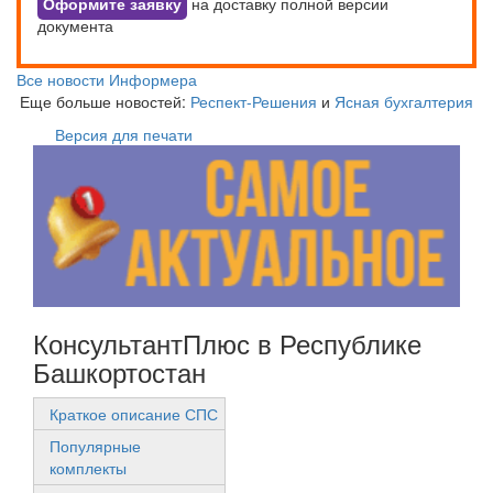
Оформите заявку
на доставку полной версии
документа
Все новости Информера
Еще больше новостей:
Респект-Решения
и
Ясная бухгалтерия
Версия для печати
КонсультантПлюс в Республике
Башкортостан
Краткое описание СПС
Популярные
комплекты