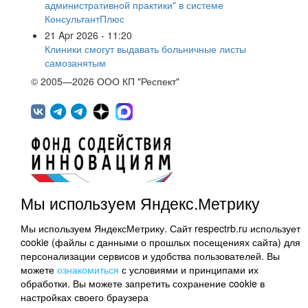
административной практики" в системе
КонсультантПлюс
21 Apr 2026 - 11:20
Клиники смогут выдавать больничные листы
самозанятым
© 2005—2026 ООО КП "Респект"
Мы используем Яндекс.Метрику
450071, г.Уфа, ул. 50 лет СССР, д.48 корп.1, офис
Мы используем ЯндексМетрику. Сайт respectrb.ru использует
307
cookie (файлы с данными о прошлых посещениях сайта) для
(347) 291 20 70
персонализации сервисов и удобства пользователей. Вы
Контактная информация
можете
ознакомиться
с условиями и принципами их
обработки. Вы можете запретить сохранение cookie в
Карта сайта
настройках своего браузера
Политика обработки персональных данных