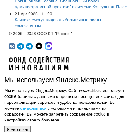
Новый онлайн-сервис "Специальный поиск
административной практики" в системе КонсультантПлюс
21 Apr 2026 - 11:20
Клиники смогут выдавать больничные листы
самозанятым
© 2005—2026 ООО КП "Респект"
Мы используем Яндекс.Метрику
Мы используем ЯндексМетрику. Сайт respectrb.ru использует
450071, г.Уфа, ул. 50 лет СССР, д.48 корп.1, офис 307
cookie (файлы с данными о прошлых посещениях сайта) для
(347) 291 20 70
персонализации сервисов и удобства пользователей. Вы
Контактная информация
можете
ознакомиться
с условиями и принципами их
обработки. Вы можете запретить сохранение cookie в
Карта сайта
настройках своего браузера
Политика обработки персональных данных
Я согласен
Информация на сайте не является публичной офертой