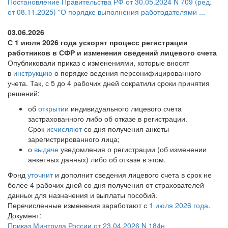
Постановление Правительства РФ от 30.05.2024 N 709 (ред.
от 08.11.2025) "О порядке выполнения работодателями ...
03.06.2026
С 1 июля 2026 года ускорят процесс регистрации
работников в СФР и изменения сведений лицевого счета
Опубликовали приказ с изменениями, которые вносят
в
инструкцию
о порядке ведения персонифицированного
учета. Так, с 5 до 4 рабочих дней сократили сроки принятия
решений:
об
открытии
индивидуального лицевого счета
застрахованного либо об отказе в регистрации.
Срок
исчисляют
со дня получения анкеты
зарегистрированного лица;
о
выдаче
уведомления о регистрации (об изменении
анкетных данных) либо об отказе в этом.
Фонд
уточнит
и дополнит сведения лицевого счета в срок не
более 4 рабочих дней со дня получения от страхователей
данных для назначения и выплаты пособий.
Перечисленные изменения заработают с
1 июля 2026 года
.
Документ:
Приказ Минтруда России от 23.04.2026 N 184н