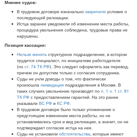
Мнение судов:
В трудовом договоре изначально
закрепили
условие о
последующей релокации.
Истца заранее уведомили об изменении места работы,
процедура увольнения соблюдена, трудовые права не
нарушены.
Позиция кассации:
Нельзя менять
структурное подразделение, в котором
трудится специалист, по инициативе работодателя
(по
ст. 74 ТК РФ
). Это следует оформлять как перевод,
причем он допустим только с согласия сотрудника.
Суды не учли доводы о том, что фактически
произошла
ликвидация
подразделения в Москве. В
таких случаях увольнение производят по
п. 1 ч. 1 ст. 81
ТК РФ
с предоставлением гарантий. На это ранее
указывали
ВС РФ
и
КС РФ
.
В трудовом договоре было только упоминание о
предстоящем изменении места работы, но не
устанавливались срок и вид релокации, а значит, он не
подтверждает согласие истца на нее.
Суды не установили
обстоятельства
, которые имеют