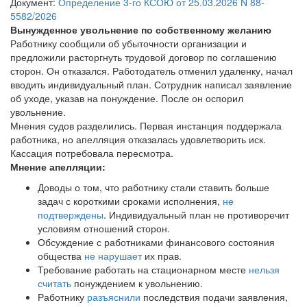
Документ:
Определение 3-го КСОЮ от 25.03.2026 N 88-
5582/2026
Вынужденное увольнение по собственному желанию
Работнику сообщили об убыточности организации и
предложили расторгнуть трудовой договор по соглашению
сторон. Он отказался. Работодатель отменил удаленку, начал
вводить индивидуальный план. Сотрудник написал заявление
об уходе, указав на понуждение. После он оспорил
увольнение.
Мнения судов разделились. Первая инстанция поддержала
работника, но апелляция отказалась удовлетворить иск.
Кассация потребовала пересмотра.
Мнение апелляции:
Доводы о том, что работнику стали ставить больше
задач с короткими сроками исполнения,
не
подтверждены
. Индивидуальный план не противоречит
условиям отношений сторон.
Обсуждение с работниками финансового состояния
общества
не нарушает
их прав.
Требование работать на стационарном месте
нельзя
считать
понуждением к увольнению.
Работнику
разъяснили
последствия подачи заявления,