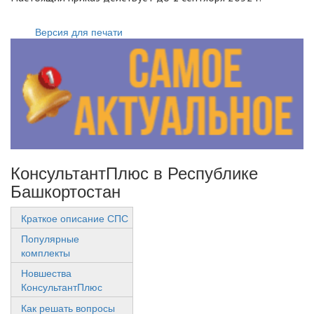
Версия для печати
КонсультантПлюс в Республике
Башкортостан
Краткое описание СПС
Популярные
комплекты
Новшества
КонсультантПлюс
Как решать вопросы