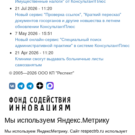
Имущественные налоги" от КонсультантПлюс
21 Jul 2026 - 11:20
Новый сервис "Проверка ссылок", "Краткий пересказ"
документов госорганов и другие новшества в летнем
обновлении КонсультантПлюс
7 May 2026 - 15:51
Новый онлайн-сервис "Специальный поиск
административной практики" в системе КонсультантПлюс
21 Apr 2026 - 11:20
Клиники смогут выдавать больничные листы
самозанятым
© 2005—2026 ООО КП "Респект"
Мы используем Яндекс.Метрику
Мы используем ЯндексМетрику. Сайт respectrb.ru использует
450071, г.Уфа, ул. 50 лет СССР, д.48 корп.1, офис 307