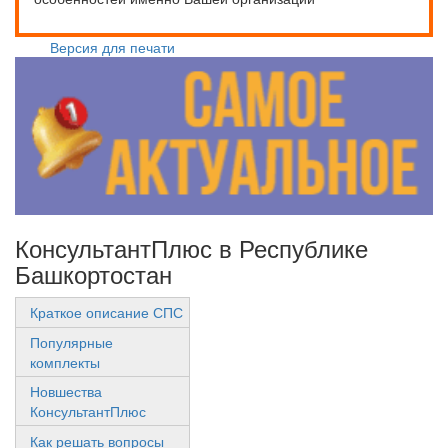
Версия для печати
КонсультантПлюс в Республике
Башкортостан
Краткое описание СПС
Популярные
комплекты
Новшества
КонсультантПлюс
Как решать вопросы