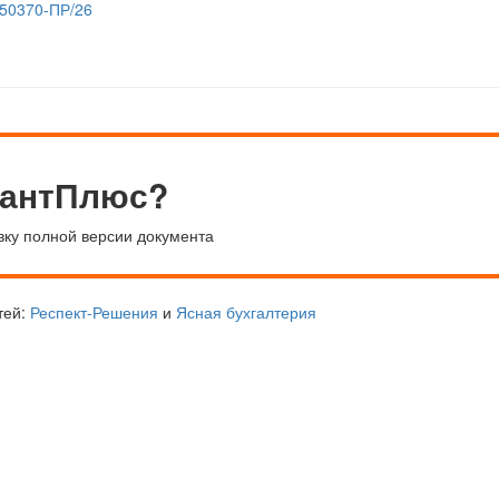
/50370-ПР/26
тантПлюс?
вку полной версии документа
тей:
Респект-Решения
и
Ясная бухгалтерия