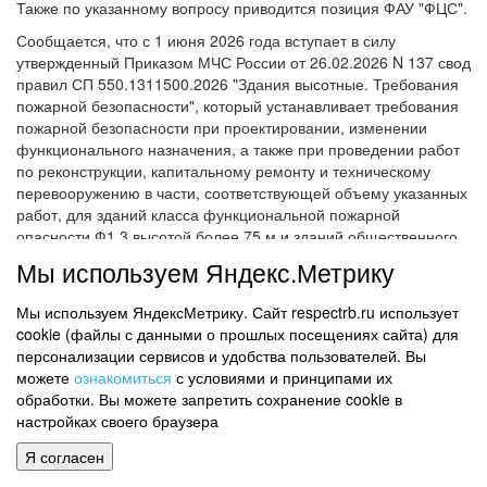
Также по указанному вопросу приводится позиция ФАУ "ФЦС".
Сообщается, что с 1 июня 2026 года вступает в силу
утвержденный Приказом МЧС России от 26.02.2026 N 137 свод
правил СП 550.1311500.2026 "Здания высотные. Требования
пожарной безопасности", который устанавливает требования
пожарной безопасности при проектировании, изменении
функционального назначения, а также при проведении работ
по реконструкции, капитальному ремонту и техническому
перевооружению в части, соответствующей объему указанных
работ, для зданий класса функциональной пожарной
опасности Ф1.3 высотой более 75 м и зданий общественного
назначения (в том числе многофункциональных) высотой
Мы используем Яндекс.Метрику
более 50 м.
В связи с этим действующий в настоящее время СП
Мы используем ЯндексМетрику. Сайт respectrb.ru использует
477.1325800.2020 "Здания и комплексы высотные.
cookie (файлы с данными о прошлых посещениях сайта) для
Требования пожарной безопасности", утвержденный и
персонализации сервисов и удобства пользователей. Вы
введенный в действие Приказом Минстроя России от
можете
ознакомиться
с условиями и принципами их
29.01.2020 N 45/пр, в 2026 году планируется отменить.
обработки. Вы можете запретить сохранение cookie в
настройках своего браузера
Требования пункта 6.3 СП 477.1325800.2020 нашли свое
отражение в новом СП 550.1311500.2026.
Я согласен