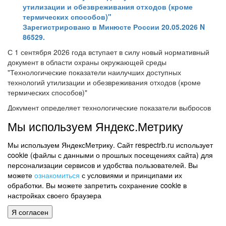
утилизации и обезвреживания отходов (кроме
термических способов)"
Зарегистрировано в Минюсте России 20.05.2026 N
86529.
С 1 сентября 2026 года вступает в силу новый нормативный
документ в области охраны окружающей среды
"Технологические показатели наилучших доступных
технологий утилизации и обезвреживания отходов (кроме
термических способов)"
Документ определяет технологические показатели выбросов
загрязняющих веществ в атмосферный воздух,
Мы используем Яндекс.Метрику
соответствующие наилучшим доступным технологиям.
Аналогичный Приказ Минприроды России от 08.09.2023 N 579
Мы используем ЯндексМетрику. Сайт respectrb.ru использует
утратит силу.
cookie (файлы с данными о прошлых посещениях сайта) для
персонализации сервисов и удобства пользователей. Вы
Настоящий приказ действует в течение шести лет.
можете
ознакомиться
с условиями и принципами их
обработки. Вы можете запретить сохранение cookie в
настройках своего браузера
ЗДРАВООХРАНЕНИЕ
Я согласен
Приказ Минздрава России от 08.04.2026 N 247н