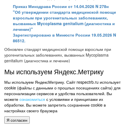
Приказ Минздрава России от 14.04.2026 N 278н
"Об утверждении стандарта медицинской помощи
взрослым при урогенитальных заболеваниях,
вызванных Mycoplasma genitalium (диагностика и
лечение)"
Зарегистрировано в Минюсте России 19.05.2026 N
86512.
Обновлен стандарт медицинской помощи взрослым при
урогенитальных заболеваниях, вызванных Mycoplasma
genitalium (диагностика и лечение)
Стандартом определены: медицинские услуги для
Мы используем Яндекс.Метрику
диагностики заболевания, состояния; медицинские услуги для
лечения заболевания, состояния и контроля за лечением;
Мы используем ЯндексМетрику. Сайт respectrb.ru использует
перечень лекарственных препаратов для медицинского
cookie (файлы с данными о прошлых посещениях сайта) для
применения, зарегистрированных на территории РФ, с
персонализации сервисов и удобства пользователей. Вы
указанием средних суточных и курсовых доз; виды лечебного
можете
ознакомиться
с условиями и принципами их
питания, включая специализированные продукты лечебного
обработки. Вы можете запретить сохранение cookie в
питания, имеющие государственную регистрацию.
настройках своего браузера
Признается утратившим силу Приказ Минздрава России от 14
Я согласен
июня 2022 г. N 401н, которым утвержден аналогичный