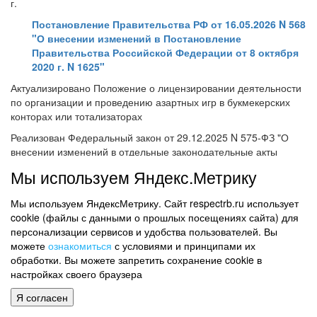
г.
Постановление Правительства РФ от 16.05.2026 N 568
"О внесении изменений в Постановление
Правительства Российской Федерации от 8 октября
2020 г. N 1625"
Актуализировано Положение о лицензировании деятельности
по организации и проведению азартных игр в букмекерских
конторах или тотализаторах
Реализован Федеральный закон от 29.12.2025 N 575-ФЗ "О
внесении изменений в отдельные законодательные акты
Российской Федерации".
Мы используем Яндекс.Метрику
Расширен перечень лицензионных требований,
предъявляемых к соискателю лицензии при намерении
Мы используем ЯндексМетрику. Сайт respectrb.ru использует
осуществлять лицензируемый вид деятельности, а также к
cookie (файлы с данными о прошлых посещениях сайта) для
лицензиату при осуществлении лицензируемого вида
персонализации сервисов и удобства пользователей. Вы
деятельности.
можете
ознакомиться
с условиями и принципами их
обработки. Вы можете запретить сохранение cookie в
Настоящее постановление вступает в силу с 1 сентября 2026
настройках своего браузера
г.
Я согласен