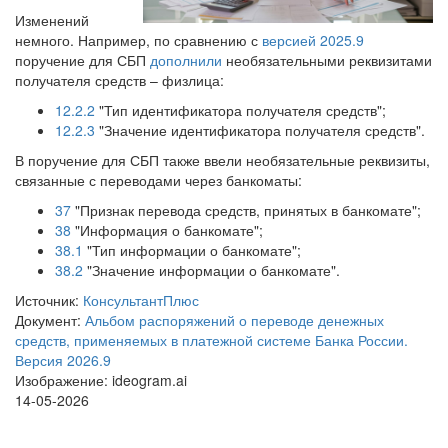
Изменений
немного. Например, по сравнению с
версией 2025.9
поручение для СБП
дополнили
необязательными реквизитами
получателя средств – физлица:
12.2.2
"Тип идентификатора получателя средств";
12.2.3
"Значение идентификатора получателя средств".
В поручение для СБП также ввели необязательные реквизиты,
связанные с переводами через банкоматы:
37
"Признак перевода средств, принятых в банкомате";
38
"Информация о банкомате";
38.1
"Тип информации о банкомате";
38.2
"Значение информации о банкомате".
Источник:
КонсультантПлюс
Документ:
Альбом распоряжений о переводе денежных
средств, применяемых в платежной системе Банка России.
Версия 2026.9
Изображение: ideogram.ai
14-05-2026