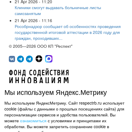
21 Apr 2026 - 11:20
Клиники смогут выдавать больничные листы
самозанятым
21 Apr 2026 - 11:16
Рособрнадзор сообщает об особенностях проведения
государственной итоговой аттестации в 2026 году для
граждан, проходивших...
© 2005—2026 ООО КП "Респект"
Мы используем Яндекс.Метрику
Мы используем ЯндексМетрику. Сайт respectrb.ru использует
450071, г.Уфа, ул. 50 лет СССР, д.48 корп.1, офис 307
cookie (файлы с данными о прошлых посещениях сайта) для
(347) 291 20 70
персонализации сервисов и удобства пользователей. Вы
Контактная информация
можете
ознакомиться
с условиями и принципами их
обработки. Вы можете запретить сохранение cookie в
Карта сайта