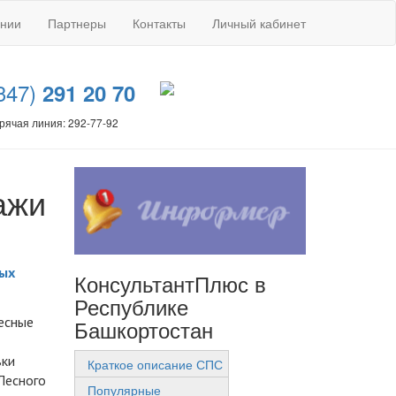
ании
Партнеры
Контакты
Личный кабинет
347)
291 20 70
рячая линия: 292-77-92
ажи
ных
КонсультантПлюс в
Республике
лесные
Башкортостан
вки
Краткое описание СПС
 Лесного
Популярные