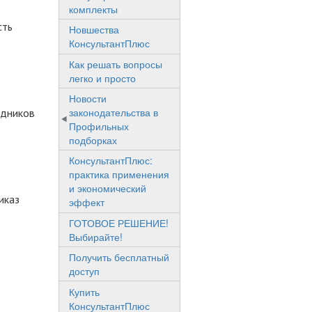
комплекты
сть
Новшества
КонсультантПлюс
Как решать вопросы
легко и просто
Новости
законодательства в
здников
Профильных
подборках
КонсультантПлюс:
практика применения
и экономический
иказ
эффект
ГОТОВОЕ РЕШЕНИЕ!
Выбирайте!
Получить бесплатный
доступ
Купить
КонсультантПлюс