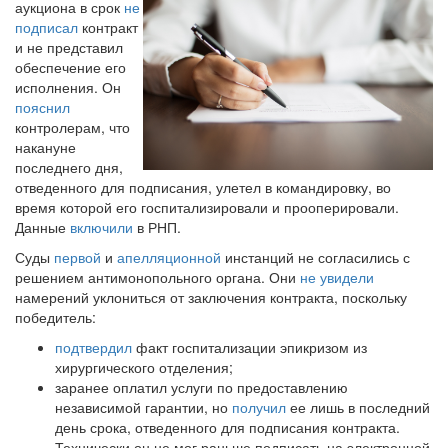
аукциона в срок
не
подписал
контракт
и не представил
обеспечение его
исполнения. Он
пояснил
контролерам, что
накануне
последнего дня,
отведенного для подписания, улетел в командировку, во
время которой его госпитализировали и прооперировали.
Данные
включили
в РНП.
Суды
первой
и
апелляционной
инстанций не согласились с
решением антимонопольного органа. Они
не увидели
намерений уклониться от заключения контракта, поскольку
победитель:
подтвердил
факт госпитализации эпикризом из
хирургического отделения;
заранее оплатил услуги по предоставлению
независимой гарантии, но
получил
ее лишь в последний
день срока, отведенного для подписания контракта.
Технически он не мог раньше подписать на электронной