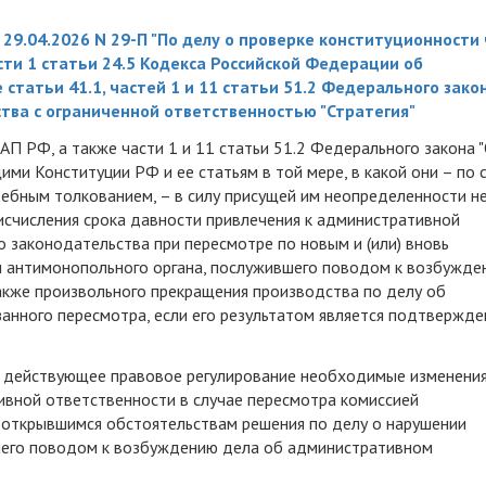
29.04.2026 N 29-П "По делу о проверке конституционности
части 1 статьи 24.5 Кодекса Российской Федерации об
татьи 41.1, частей 1 и 11 статьи 51.2 Федерального закон
ства с ограниченной ответственностью "Стратегия"
КоАП РФ, а также части 1 и 11 статьи 51.2 Федерального закона 
ми Конституции РФ и ее статьям в той мере, в какой они – по 
дебным толкованием, – в силу присущей им неопределенности н
исчисления срока давности привлечения к административной
 законодательства при пересмотре по новым и (или) вновь
 антимонопольного органа, послужившего поводом к возбужде
акже произвольного прекращения производства по делу об
анного пересмотра, если его результатом является подтвержде
 действующее правовое регулирование необходимые изменения
ивной ответственности в случае пересмотра комиссией
ь открывшимся обстоятельствам решения по делу о нарушении
шего поводом к возбуждению дела об административном