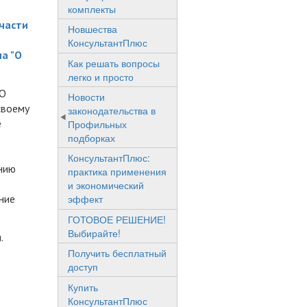
комплекты
 части
Новшества
КонсультантПлюс
а "О
Как решать вопросы
легко и просто
"О
Новости
своему
законодательства в
е
Профильных
подборках
КонсультантПлюс:
нию
практика применения
и экономический
ние
эффект
ГОТОВОЕ РЕШЕНИЕ!
Выбирайте!
.
Получить бесплатный
доступ
Купить
КонсультантПлюс