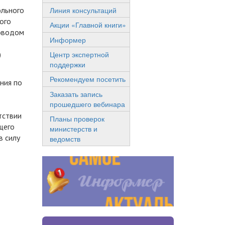
Линия консультаций
ольного
ого
Акции «Главной книги»
поводом
Информер
)
Центр экспертной
поддержки
Рекомендуем посетить
ния по
Заказать запись
прошедшего вебинара
тствии
Планы проверок
щего
министерств и
в силу
ведомств