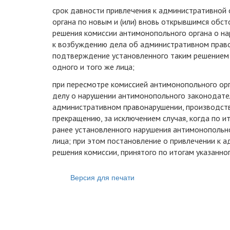
срок давности привлечения к административной
органа по новым и (или) вновь открывшимся обст
решения комиссии антимонопольного органа о н
к возбуждению дела об административном правон
подтверждение установленного таким решением 
одного и того же лица;
при пересмотре комиссией антимонопольного орг
делу о нарушении антимонопольного законодате
административном правонарушении, производст
прекращению, за исключением случая, когда по и
ранее установленного нарушения антимонопольн
лица; при этом постановление о привлечении к а
решения комиссии, принятого по итогам указанно
Версия для печати