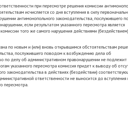
 ответственности при пересмотре решения комиссии антимоноп
оятельствам исчисляется со дня вступления в силу первоначальн
арушении антимонопольного законодательства, послужившего 
арушении, если результатом указанного пересмотра является
комиссии того же самого нарушения действиями (бездействием
ана по новым и (или) вновь открывшимся обстоятельствам реше
льства, послужившего поводом к возбуждению дела об
во по делу об административном правонарушении не подлежит
тогам указанного пересмотра комиссия придет к выводу об отсу
ого законодательства в действиях (бездействии) соответствую
дминистративной ответственности не выносится до вступления 
го пересмотра.