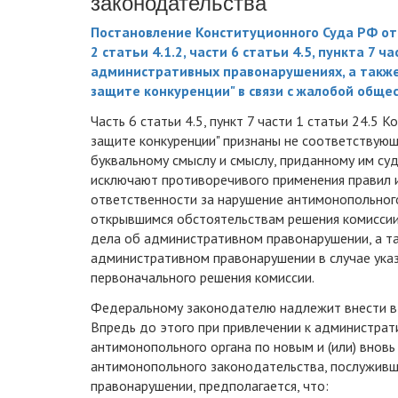
законодательства
Постановление Конституционного Суда РФ от 
2 статьи 4.1.2, части 6 статьи 4.5, пункта 7 
административных правонарушениях, а также с
защите конкуренции" в связи с жалобой обще
Часть 6 статьи 4.5, пункт 7 части 1 статьи 24.5 
защите конкуренции" признаны не соответствующи
буквальному смыслу и смыслу, приданному им су
исключают противоречивого применения правил 
ответственности за нарушение антимонопольного
открывшимся обстоятельствам решения комиссии
дела об административном правонарушении, а т
административном правонарушении в случае указ
первоначального решения комиссии.
Федеральному законодателю надлежит внести в
Впредь до этого при привлечении к администрат
антимонопольного органа по новым и (или) внов
антимонопольного законодательства, послужив
правонарушении, предполагается, что: