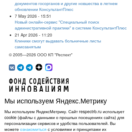
документов госорганов и другие новшества в летнем
обновлении КонсультантПлюс
7 May 2026 - 15:51
Новый онлайн-сервис "Специальный поиск
административной практики" в системе КонсультантПлюс
21 Apr 2026 - 11:20
Клиники смогут выдавать больничные листы
самозанятым
© 2005—2026 ООО КП "Респект"
Мы используем Яндекс.Метрику
Мы используем ЯндексМетрику. Сайт respectrb.ru использует
450071, г.Уфа, ул. 50 лет СССР, д.48 корп.1, офис 307
cookie (файлы с данными о прошлых посещениях сайта) для
(347) 291 20 70
персонализации сервисов и удобства пользователей. Вы
Контактная информация
можете
ознакомиться
с условиями и принципами их