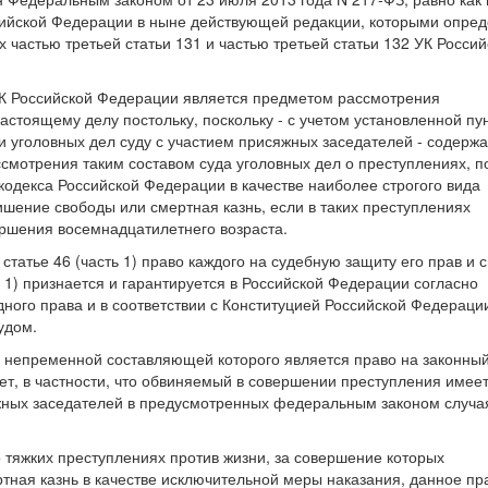
сийской Федерации в ныне действующей редакции, которыми опре
 частью третьей статьи 131 и частью третьей статьи 132 УК Россий
 УПК Российской Федерации является предметом рассмотрения
стоящему делу постольку, поскольку - с учетом установленной пу
ти уголовных дел суду с участием присяжных заседателей - содер
смотрения таким составом суда уголовных дел о преступлениях, п
кодекса Российской Федерации в качестве наиболее строгого вида
шение свободы или смертная казнь, если в таких преступлениях
ершения восемнадцатилетнего возраста.
статье 46 (часть 1) право каждого на судебную защиту его прав и 
сть 1) признается и гарантируется в Российской Федерации согласно
го права и в соответствии с Конституцией Российской Федераци
удом.
, непременной составляющей которого является право на законный
т, в частности, что обвиняемый в совершении преступления имее
яжных заседателей в предусмотренных федеральным законом случа
 тяжких преступлениях против жизни, за совершение которых
ная казнь в качестве исключительной меры наказания, данное пр