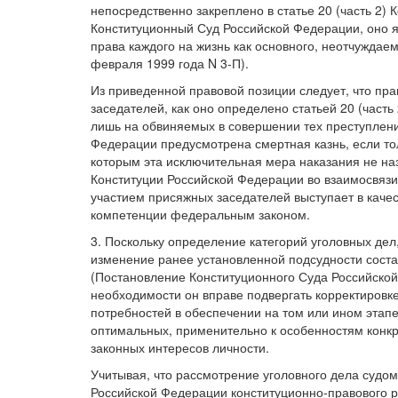
непосредственно закреплено в статье 20 (часть 2) К
Конституционный Суд Российской Федерации, оно я
права каждого на жизнь как основного, неотчужда
февраля 1999 года N 3-П).
Из приведенной правовой позиции следует, что пр
заседателей, как оно определено статьей 20 (част
лишь на обвиняемых в совершении тех преступлений
Федерации предусмотрена смертная казнь, если тол
которым эта исключительная мера наказания не назна
Конституции Российской Федерации во взаимосвязи с ее
участием присяжных заседателей выступает в качес
компетенции федеральным законом.
3. Поскольку определение категорий уголовных дел
изменение ранее установленной подсудности сост
(Постановление Конституционного Суда Российской 
необходимости он вправе подвергать корректировк
потребностей в обеспечении на том или ином этап
оптимальных, применительно к особенностям конкр
законных интересов личности.
Учитывая, что рассмотрение уголовного дела судом
Российской Федерации конституционно-правового р