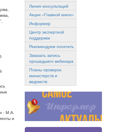
Линия консультаций
цова,
Акции «Главной книги»
зева,
Г.
Информер
Центр экспертной
поддержки
Рекомендуем посетить
Заказать запись
О
прошедшего вебинара
Планы проверок
й
министерств и
ведомств
ась
емые
 - М.А.
менты и