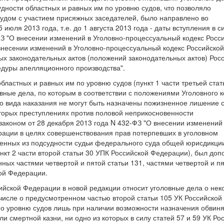
дности областных и равных им по уровню судов, что позволяло
удом с участием присяжных заседателей, было направлено во
июля 2013 года, т.е. до 1 августа 2013 года - даты вступления в с
ФЗ "О внесении изменений в Уголовно-процессуальный кодекс Росс
 внесении изменений в Уголовно-процессуальный кодекс Российской
х законодательных актов (положений законодательных актов) Рос
дуры апелляционного производства".
астных и равных им по уровню судов (пункт 1 части третьей стат
ные дела, по которым в соответствии с положениями Уголовного к
го вида наказания не могут быть назначены пожизненное лишение 
оторых преступлениях против половой неприкосновенности
коном от 28 декабря 2013 года N 432-ФЗ "О внесении изменений
рации в целях совершенствования прав потерпевших в уголовном
ченных из подсудности судьи федерального суда общей юрисдикци
нкт 2 части второй статьи 30 УПК Российской Федерации), был доп
ых частями четвертой и пятой статьи 131, частями четвертой и п
кой Федерации.
ссийской Федерации в новой редакции относит уголовные дела о нек
 числе о предусмотренном частью второй статьи 105 УК Российской
по уровню судов лишь при наличии возможности назначения обвин
 смертной казни, ни одно из которых в силу статей 57 и 59 УК Ро