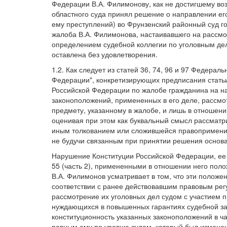
Федерации В.А. Филимонову, как не достигшему воз
областного суда принял решение о направлении ег
ему преступлений) во Фрунзенский районный суд го
жалоба В.А. Филимонова, настаивавшего на рассмо
определением судебной коллегии по уголовным дел
оставлена без удовлетворения.
1.2. Как следует из статей 36, 74, 96 и 97 Федера
Федерации", конкретизирующих предписания статьи
Российской Федерации по жалобе гражданина на на
законоположений, примененных в его деле, рассмот
предмету, указанному в жалобе, и лишь в отношени
оценивая при этом как буквальный смысл рассмат
иным толкованием или сложившейся правопримените
не будучи связанным при принятии решения основ
Нарушение Конституции Российской Федерации, ее стате
55 (часть 2), примененными в отношении него пол
В.А. Филимонов усматривает в том, что эти поло
соответствии с ранее действовавшим правовым рег
рассмотрение их уголовных дел судом с участием п
нуждающихся в повышенных гарантиях судебной за
конституционность указанных законоположений в ч
равным ему по уровню судам, который был изменен