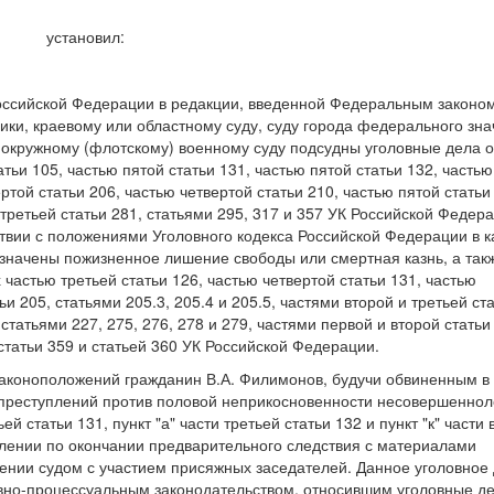
установил:
 Российской Федерации в редакции, введенной Федеральным законом
ики, краевому или областному суду, суду города федерального зна
, окружному (флотскому) военному суду подсудны уголовные дела о
ьи 105, частью пятой статьи 131, частью пятой статьи 132, часть
ертой статьи 206, частью четвертой статьи 210, частью пятой статьи
 третьей статьи 281, статьями 295, 317 и 357 УК Российской Федера
твии с положениями Уголовного кодекса Российской Федерации в к
азначены пожизненное лишение свободы или смертная казнь, а так
частью третьей статьи 126, частью четвертой статьи 131, частью
ьи 205, статьями 205.3, 205.4 и 205.5, частями второй и третьей ст
 статьями 227, 275, 276, 278 и 279, частями первой и второй статьи
 статьи 359 и статьей 360 УК Российской Федерации.
законоположений гражданин В.А. Филимонов, будучи обвиненным в
 преступлений против половой неприкосновенности несовершеннол
ей статьи 131, пункт "а" части третьей статьи 132 и пункт "к" части 
млении по окончании предварительного следствия с материалами
рении судом с участием присяжных заседателей. Данное уголовное 
овно-процессуальным законодательством, относившим уголовные де