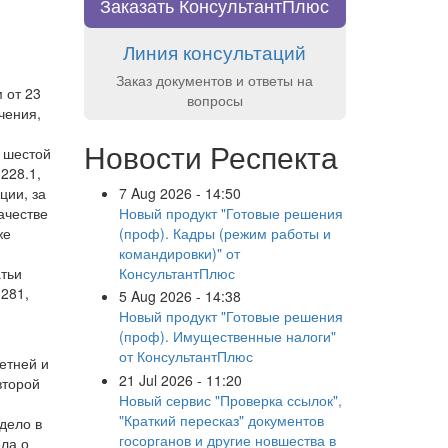
Заказать КонсультантПлюс
Линия консультаций
Заказ документов и ответы на
 от 23
вопросы
чения,
Новости Респекта
ю шестой
 228.1,
7 Aug 2026 - 14:50
ции, за
Новый продукт "Готовые решения
ачестве
(проф). Кадры (режим работы и
же
командировки)" от
КонсультантПлюс
атьи
 281,
5 Aug 2026 - 14:38
Новый продукт "Готовые решения
(проф). Имущественные налоги"
от КонсультантПлюс
етней и
21 Jul 2026 - 11:20
второй
Новый сервис "Проверка ссылок",
"Краткий пересказ" документов
дело в
госорганов и другие новшества в
ла о