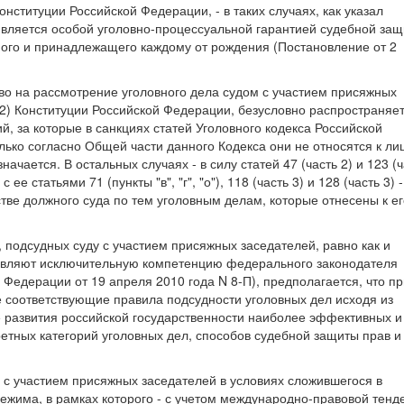
онституции Российской Федерации, - в таких случаях, как указал
вляется особой уголовно-процессуальной гарантией судебной за
емого и принадлежащего каждому от рождения (Постановление от 2
аво на рассмотрение уголовного дела судом с участием присяжных
ь 2) Конституции Российской Федерации, безусловно распространяе
, за которые в санкциях статей Уголовного кодекса Российской
ько согласно Общей части данного Кодекса они не относятся к ли
чается. В остальных случаях - в силу статей 47 (часть 2) и 123 (ч
 статьями 71 (пункты "в", "г", "о"), 118 (часть 3) и 128 (часть 3) -
тве должного суда по тем уголовным делам, которые отнесены к ег
, подсудных суду с участием присяжных заседателей, равно как и
авляют исключительную компетенцию федерального законодателя
Федерации от 19 апреля 2010 года N 8-П), предполагается, что пр
е соответствующие правила подсудности уголовных дел исходя из
е развития российской государственности наиболее эффективных и
етных категорий уголовных дел, способов судебной защиты прав и
 с участием присяжных заседателей в условиях сложившегося в
ежима, в рамках которого - с учетом международно-правовой тенд