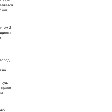
деляется
ской
нктом 2
жащиеся
о
свобод,
и на
 суд,
т право
ях
аво