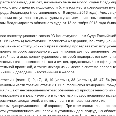
раста восемнадцати лет, назначено быть не могло, судья Владими
о уголовного дела по подсудности (с учетом места совершения вм
рода Владимира (постановление от 6 августа 2013 года). Апелляц
трении его уголовного дела судом с участием присяжных заседате
ам Владимирского областного суда от 18 сентября 2013 года была
льного конституционного закона "О Конституционном Суде Российско
 125 (часть 4) Конституции Российской Федерации, Конституционн
рушение конституционных прав и свобод проверяет конституционн
рение которого завершено в суде, и принимает постановление тол
и той части акта, конституционность которой подвергается сомнени
риваемых законоположений, так и смысл, придаваемый им официа
льной практикой, а также исходя из их места в системе правовых
аниями и доводами, изложенными в жалобе.
й 1 (часть 1), 2, 17, 18, 19 (часть 1), 38 (часть 1), 45, 47, 54 (ча
ожениями части третьей статьи 31 УПК Российской Федерации граж
жения лишают несовершеннолетних обвиняемых приобретенного ими
улированием и реализуемого в конкретных правоотношениях права
рисяжных заседателей, а потому носят в отношении этих лиц,
щиты, дискриминационный характер. При этом заявитель не оспар
асти установленного ими перечня уголовных дел, подсудных област
 Федеральным законом от 23 июля 2013 года N 217-ФЗ, равно как 