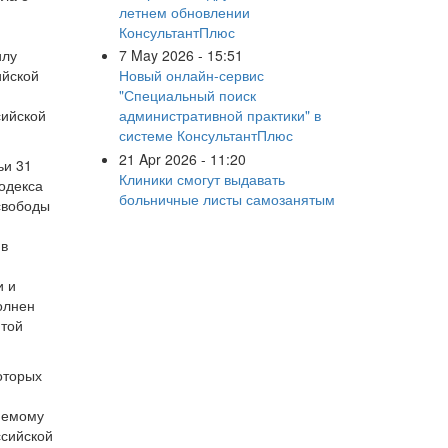
летнем обновлении
КонсультантПлюс
илу
7 May 2026 - 15:51
ийской
Новый онлайн-сервис
"Специальный поиск
сийской
административной практики" в
системе КонсультантПлюс
21 Apr 2026 - 11:20
ьи 31
Клиники смогут выдавать
одекса
больничные листы самозанятым
свободы
 в
и и
олнен
ятой
оторых
яемому
ссийской