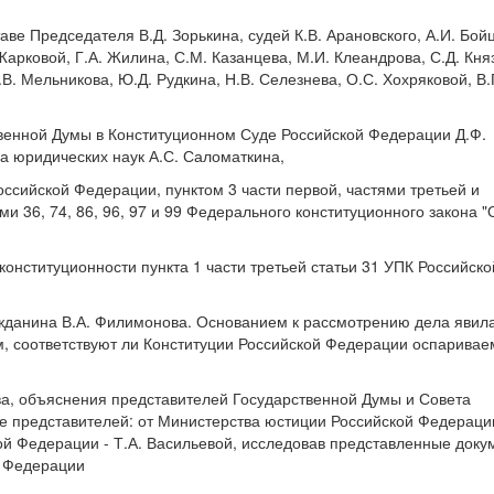
ве Председателя В.Д. Зорькина, судей К.В. Арановского, А.И. Бой
Жарковой, Г.А. Жилина, С.М. Казанцева, М.И. Клеандрова, С.Д. Кня
.В. Мельникова, Ю.Д. Рудкина, Н.В. Селезнева, О.С. Хохряковой, В.
венной Думы в Конституционном Суде Российской Федерации Д.Ф.
а юридических наук А.С. Саломаткина,
Российской Федерации, пунктом 3 части первой, частями третьей и
ями 36, 74, 86, 96, 97 и 99 Федерального конституционного закона "
конституционности пункта 1 части третьей статьи 31 УПК Российско
жданина В.А. Филимонова. Основанием к рассмотрению дела явил
м, соответствуют ли Конституции Российской Федерации оспарива
ва, объяснения представителей Государственной Думы и Совета
 представителей: от Министерства юстиции Российской Федерации
ой Федерации - Т.А. Васильевой, исследовав представленные доку
й Федерации