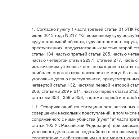
1. Согласно пункту 1 части третьей статьи 31 УПК
июля 2013 года N 217-ФЗ, верховному суду республ
суду автономной области, суду автономного округа
преступлениях, предусмотренных частью второй стат
статьи 134, частью третьей статьи 205, частью четв
частью четвертой статьи 229.1, статьей 277, частью
исключением уголовных дел, по которым в соответс
наиболее строгого вида наказания не могут быть н
уголовные дела о преступлениях, предусмотренных 
четвертой статьи 132, частями первой и второй стат
206, статьями 209 и 211, частью первой статьи 212,
статьями 353 - 356 и 358, частями первой и второй
1.1. Оспаривающий конституционность названных 
совершении нескольких преступлений, в том числе
сопряженного с ними убийства (пункт "а" части треть
статьи 105 УК Российской Федерации), при ознако
уголовного дела заявил ходатайство о его рассмот
соответствии с действовавшим на тот момент угол