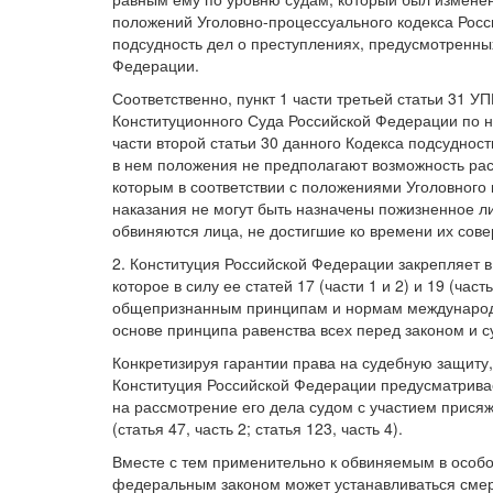
положений Уголовно-процессуального кодекса Рос
подсудность дел о преступлениях, предусмотренных
Федерации.
Соответственно, пункт 1 части третьей статьи 31
Конституционного Суда Российской Федерации по на
части второй статьи 30 данного Кодекса подсуднос
в нем положения не предполагают возможность рас
которым в соответствии с положениями Уголовного 
наказания не могут быть назначены пожизненное ли
обвиняются лица, не достигшие ко времени их сов
2. Конституция Российской Федерации закрепляет в 
которое в силу ее статей 17 (части 1 и 2) и 19 (ча
общепризнанным принципам и нормам международно
основе принципа равенства всех перед законом и с
Конкретизируя гарантии права на судебную защиту
Конституция Российской Федерации предусматривае
на рассмотрение его дела судом с участием прис
(статья 47, часть 2; статья 123, часть 4).
Вместе с тем применительно к обвиняемым в особо
федеральным законом может устанавливаться смерт