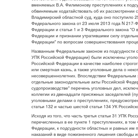
вменяемых В.А. Филимонову преступлениях к подсу
обвиняемым ходатайствовать об их рассмотрении с
Владимирский областной суд, куда оно поступило 25 
Федерального закона от 23 июля 2013 года N 217-
Федерации и статьи 1 и 3 Федерального закона "О
Федерации и признании утратившими силу отдельны
Федерации" по вопросам совершенствования проце
Названным Федеральным законом из подсудности обл
УПК Российской Федерации) были исключены уголов
Российской Федерации в качестве наиболее строго
или смертная казнь, а также уголовные дела о нек
несовершеннолетних. Впоследствии Федеральным за
отдельные законодательные акты Российской Феде
судопроизводстве" перечень уголовных дел, исклю
коллегии из двенадцати присяжных заседателей (пу
уголовными делами о преступлениях, предусмотренн
статьи 132 и частью шестой статьи 134 УК Российс
Исходя из того, что часть третья статьи 31 УПК Ро
перечисленных в ее пункте 1 преступлениях, в том
Федерации, к подсудности областных и равных им 
наказаний в виде пожизненного лишения свободы или