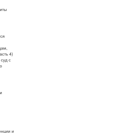
щиты
тся
цам,
асть 4)
 суд с
о
и
енции и