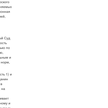
рского
еняемых
ионная
лей,
й
ый Суд
ость
ько по
ю,
льным и
 норм,
сть 1) и
данин
 в
 на
ивает
ному и
и иных