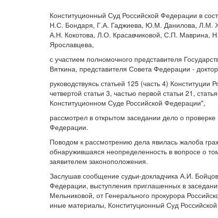
Конституционный Суд Российской Федерации в соста
Н.С. Бондаря, Г.А. Гаджиева, Ю.М. Данилова, Л.М. 
А.Н. Кокотова, Л.О. Красавчиковой, С.П. Маврина, Н
Ярославцева,
с участием полномочного представителя Государст
Вяткина, представителя Совета Федерации - доктор
руководствуясь статьей 125 (часть 4) Конституции 
четвертой статьи 3, частью первой статьи 21, стать
Конституционном Суде Российской Федерации",
рассмотрел в открытом заседании дело о проверке 
Федерации.
Поводом к рассмотрению дела явилась жалоба гра
обнаружившаяся неопределенность в вопросе о то
заявителем законоположения.
Заслушав сообщение судьи-докладчика А.И. Бойцо
Федерации, выступления приглашенных в заседание
Мельниковой, от Генерального прокурора Российск
иные материалы, Конституционный Суд Российско