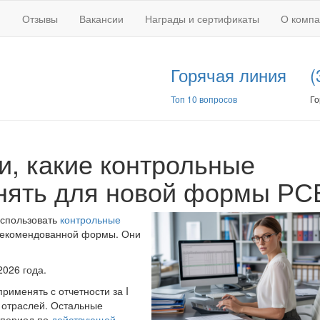
Отзывы
Вакансии
Награды и сертификаты
О комп
Горячая линия
(
Топ 10 вопросов
Го
и, какие контрольные
нять для новой формы РС
использовать
контрольные
 рекомендованной формы. Они
2026 года.
рименять с отчетности за I
 отраслей. Остальные
т период по
действующей