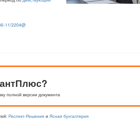
36-11/2204@
тантПлюс?
вку полной версии документа
тей:
Респект-Решения
и
Ясная бухгалтерия