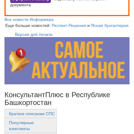
документа
Все новости Информера
Еще больше новостей:
Респект-Решения
и
Ясная бухгалтерия
Версия для печати
КонсультантПлюс в Республике
Башкортостан
Краткое описание СПС
Популярные
комплекты