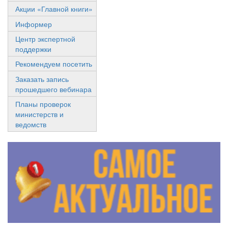
Акции «Главной книги»
Информер
Центр экспертной
поддержки
Рекомендуем посетить
Заказать запись
прошедшего вебинара
Планы проверок
министерств и
ведомств