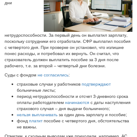
дни
нетрудоспособности. За первый день он выплатил зарплату,
поскольку сотрудники его отработали. СФР выплатил пособия
с четвертого дня. При проверке он установил, что излишне
понес расходы, и потребовал их вернуть. Он считал, что
страхователь должен выплатить пособие за 3 дня после
рабочего, т.е. за второй – четвертый дни болезни.
Суды с фондом
не согласились
:
страховые случаи у работников
подтверждают
больничные листы;
период нетрудоспособности и отсчет 3-дневного срока
оплаты работодателем
начинаются
с даты наступления
страхового случая – дня выдачи больничного;
нельзя выплачивать
за один день зарплату и пособие;
фонд
платит
пособие с четвертого дня, обстоятельства
не важны.
Отметим, к сходным выводам уже приходили, например, АС