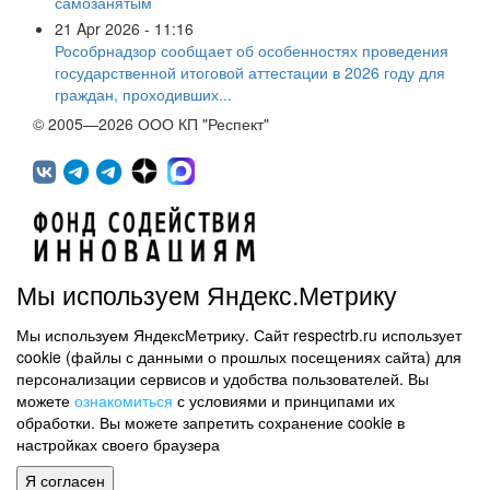
самозанятым
21 Apr 2026 - 11:16
Рособрнадзор сообщает об особенностях проведения
государственной итоговой аттестации в 2026 году для
граждан, проходивших...
© 2005—2026 ООО КП "Респект"
Мы используем Яндекс.Метрику
Мы используем ЯндексМетрику. Сайт respectrb.ru использует
450071, г.Уфа, ул. 50 лет СССР, д.48 корп.1, офис 307
cookie (файлы с данными о прошлых посещениях сайта) для
(347) 291 20 70
персонализации сервисов и удобства пользователей. Вы
Контактная информация
можете
ознакомиться
с условиями и принципами их
обработки. Вы можете запретить сохранение cookie в
Карта сайта
настройках своего браузера
Политика обработки персональных данных
Я согласен
Информация на сайте не является публичной офертой