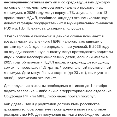
несовершеннолетними детьми и со среднедушевым доходом
на семью ниже, чем полтора региональных прожиточных
минимума, в 2026 году могут вернуть 7% из уплаченного 13-
процентного НДФЛ, сообщила кандидат экономических наук,
доцент кафедры государственных и муниципальных финансов
РЭУ им. Г.В. Плеханова Екатерина Голубцова.
"Под "налоговым кешбэком" в данном случае понимается
возврат части уплаченного НДФЛ налогоплательщикам с
детьми при соблюдении определенных условий. В 2026 году
на эту единовременную выплату могут претендовать родители
двух и более несовершеннолетних детей, если они имели в
2025 году облагаемый НДФЛ доход, а среднедушевой доход
семьи не превышает 1,5-кратный региональный прожиточный
минимум. Дети могут быть и старше (до 23 лет), если учатся
очно", - рассказала экономист.
Для получения выплаты необходимо с 1 июня до 1 октября
подать заявление – либо лично в территориальное отделение
Соцфонда РФ или МФЦ, либо через портал госуслуг.
Как у детей, так и у родителей должно быть российское
гражданство, оба родителя также должны иметь налоговое
резидентство РФ. Для получения выплаты необходимо также