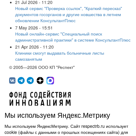
21 Jul 2026 - 11:20
Новый сервис "Проверка ссылок", "Краткий пересказ"
документов госорганов и другие новшества в летнем
обновлении КонсультантПлюс
7 May 2026 - 15:51
Новый онлайн-сервис "Специальный поиск
административной практики" в системе КонсультантПлюс
21 Apr 2026 - 11:20
Клиники смогут выдавать больничные листы
самозанятым
© 2005—2026 ООО КП "Респект"
Мы используем Яндекс.Метрику
Мы используем ЯндексМетрику. Сайт respectrb.ru использует
450071, г.Уфа, ул. 50 лет СССР, д.48 корп.1, офис 307
cookie (файлы с данными о прошлых посещениях сайта) для
(347) 291 20 70