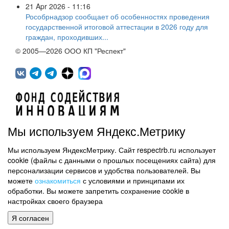
21 Apr 2026 - 11:16
Рособрнадзор сообщает об особенностях проведения
государственной итоговой аттестации в 2026 году для
граждан, проходивших...
© 2005—2026 ООО КП "Респект"
Мы используем Яндекс.Метрику
Мы используем ЯндексМетрику. Сайт respectrb.ru использует
450071, г.Уфа, ул. 50 лет СССР, д.48 корп.1, офис 307
cookie (файлы с данными о прошлых посещениях сайта) для
(347) 291 20 70
персонализации сервисов и удобства пользователей. Вы
Контактная информация
можете
ознакомиться
с условиями и принципами их
обработки. Вы можете запретить сохранение cookie в
Карта сайта
настройках своего браузера
Политика обработки персональных данных
Я согласен
Информация на сайте не является публичной офертой