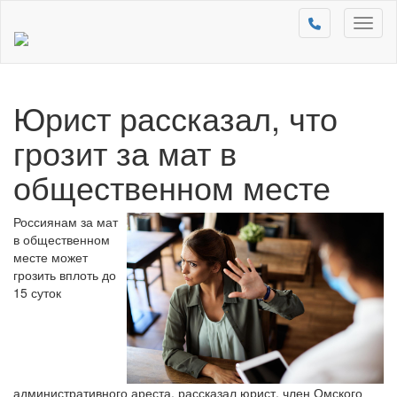
Toggl
naviga
Юрист рассказал, что
грозит за мат в
общественном месте
Россиянам за мат
в общественном
месте может
грозить вплоть до
15 суток
административного ареста, рассказал юрист, член Омского